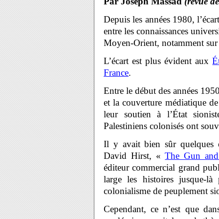
Par Joseph Massad
(revue d
Depuis les années 1980, l’écar
entre les connaissances univers
Moyen-Orient, notamment sur le
L’écart est plus évident aux
É
France
.
Entre le début des années 1950
et la couverture médiatique de
leur soutien à l’État sioni
Palestiniens colonisés ont souve
Il y avait bien sûr quelques 
David Hirst, «
The Gun and 
éditeur commercial grand publi
large les histoires jusque-l
colonialisme de peuplement sio
Cependant, ce n’est que dan