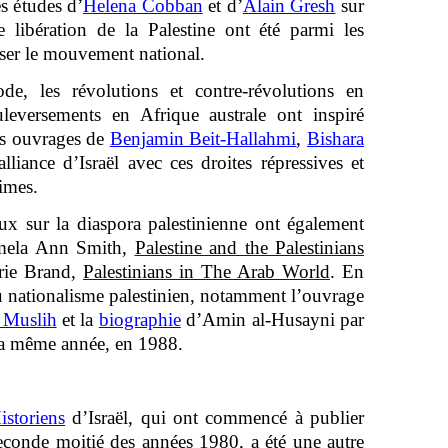
s études d’
Helena Cobban
et d’
Alain Gresh
sur
de libération de la Palestine ont été parmi les
iser le mouvement national.
, les révolutions et contre-révolutions en
leversements en Afrique australe ont inspiré
es ouvrages de
Benjamin Beit-Hallahmi
,
Bishara
alliance d’Israël avec ces droites répressives et
imes.
ux sur la diaspora palestinienne ont également
amela Ann Smith,
Palestine and the Palestinians
urie Brand,
Palestinians in The Arab World
. En
du nationalisme palestinien, notamment l’ouvrage
Muslih
et la
biographie
d’Amin al-Husayni par
 la même année, en 1988.
storiens
d’Israël, qui ont commencé à publier
seconde moitié des années 1980, a été une autre