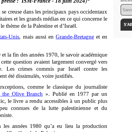
article
e presse : ISM-France - 18 juin 2024
)*
Email
t se creuse dans les principaux pays occidentaux
itaires et les grands médias en ce qui concerne le
 thème de la Palestine et d’Israël.
tats-Unis
, mais aussi en
Grande-Bretagne
et en
 et la fin des années 1970, le savoir académique
 cette question avaient largement convergé vers
ste. Les crimes commis par Israël contre les
nt été dissimulés, voire justifiés.
exceptions, comme le classique du journaliste
the Olive Branch
». Publié en 1977 par un
c, le livre a rendu accessibles à un public plus
à peu connues de la lutte palestinienne et du
niste.
s les années 1980 qu’a eu lieu la production