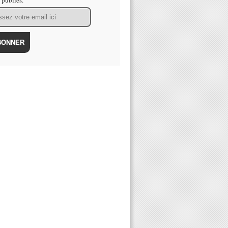
s publiés.