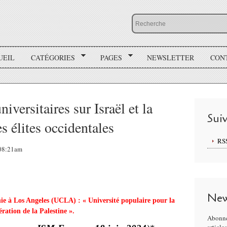
UEIL
CATÉGORIES
PAGES
NEWSLETTER
CON
iversitaires sur Israël et la
Sui
s élites occidentales
RS
 08:21am
New
nie à Los Angeles (UCLA) : « Université populaire pour la
ération de la Palestine ».
Abonne