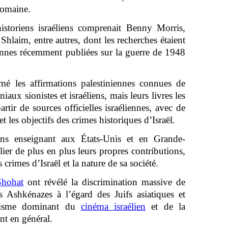
domaine.
istoriens israéliens comprenait Benny Morris,
hlaim, entre autres, dont les recherches étaient
iennes récemment publiées sur la guerre de 1948
mé les affirmations palestiniennes connues de
iaux sionistes et israéliens, mais leurs livres les
tir de sources officielles israéliennes, avec de
t les objectifs des crimes historiques d’Israël.
liens enseignant aux États-Unis et en Grande-
er de plus en plus leurs propres contributions,
 crimes d’Israël et la nature de sa société.
Shohat
ont révélé la discrimination massive de
es Ashkénazes à l’égard des Juifs asiatiques et
talisme dominant du
cinéma israélien
et de la
nt en général.