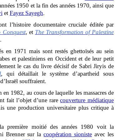
s années 1950 et la fin des années 1970, ainsi que
i
et
Fayez Sayegh
.
ont l’histoire documentaire cruciale éditée par
o Conquest
, et
The Transformation of Palestine
.
és en 1971 mais sont restés ghettoïsés au sein
rabes et palestiniens en Occident et de leur petit
lement le cas du livre décisif de Sabri Jiryis de
l
, qui détaillait le système d’apartheid sous
d’Israël souffraient.
n en 1982, au cours de laquelle les massacres de
ont fait l’objet d’une rare
couverture médiatique
is une production universitaire plus critique à
la première moitié des années 1980 voit la
nni Brenner sur la
coopération sioniste
avec les