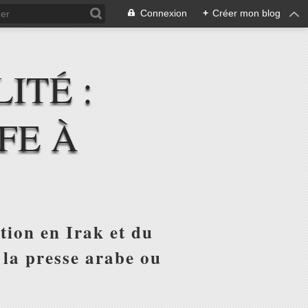
Connexion
+
Créer mon blog
ITÉ :
FE À
tion en Irak et du
 la presse arabe ou