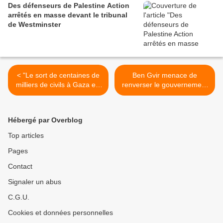
Des défenseurs de Palestine Action
arrêtés en masse devant le tribunal
de Westminster
< "Le sort de centaines de
Ben Gvir menace de
milliers de civils à Gaza est
renverser le gouvernement
entre les mains de
Netanyahu s'il n'attaque
l'intelligence artificielle"
pas Rafah >
Hébergé par Overblog
Top articles
Pages
Contact
Signaler un abus
C.G.U.
Cookies et données personnelles