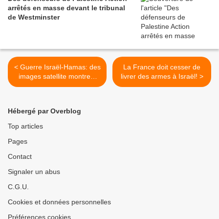
arrêtés en masse devant le tribunal
de Westminster
< Guerre Israël-Hamas: des
La France doit cesser de
images satellite montrent
livrer des armes à Israël! >
que l'Égypte construit un
mur près de sa frontière
avec Gaza
Hébergé par Overblog
Top articles
Pages
Contact
Signaler un abus
C.G.U.
Cookies et données personnelles
Préférences cookies