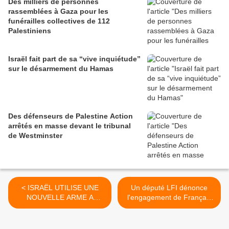
Des milliers de personnes
rassemblées à Gaza pour les
funérailles collectives de 112
Palestiniens
Israël fait part de sa “vive inquiétude”
sur le désarmement du Hamas
Des défenseurs de Palestine Action
arrêtés en masse devant le tribunal
de Westminster
< ISRAËL UTILISE UNE
Un député LFI dénonce
NOUVELLE ARME A
l'engagement de Français
URANIUM – LA BOMBE A
dans l'armée israélienne >
NEUTRONS, par
Christopher Busby