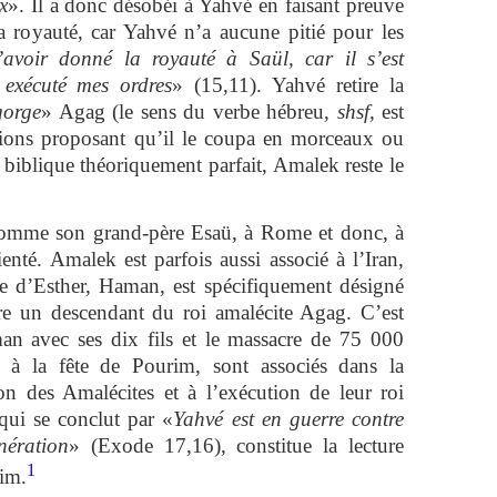
x
». Il a donc désobéi à Yahvé en faisant preuve
la royauté, car Yahvé n’a aucune pitié pour les
avoir donné la royauté à Saül, car il s’est
exécuté mes ordres
» (15,11). Yahvé retire la
gorge
» Agag (le sens du verbe hébreu,
shsf,
est
uctions proposant qu’il le coupa en morceaux ou
 biblique théoriquement parfait, Amalek reste le
comme son grand-père Esaü, à Rome et donc, à
tienté. Amalek est parfois aussi associé à l’Iran,
e d’Esther, Haman, est spécifiquement désigné
re un descendant du roi amalécite Agag. C’est
n avec ses dix fils et le massacre de 75 000
t à la fête de Pourim, sont associés dans la
ion des Amalécites et à l’exécution de leur roi
qui se conclut par «
Yahvé est en guerre contre
nération
» (Exode 17,16), constitue la lecture
1
rim.