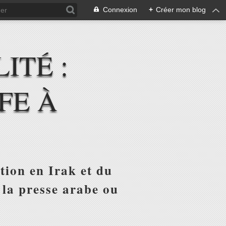
Connexion
+
Créer mon blog
ITÉ :
FE À
tion en Irak et du
 la presse arabe ou