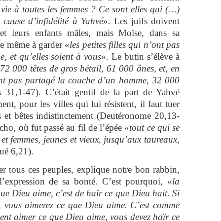
vie à toutes les femmes ? Ce sont elles qui (…)
e cause d’infidélité à Yahvé
». Les juifs doivent
t leurs enfants mâles, mais Moïse, dans sa
de même à garder «
les petites filles qui n’ont pas
 et qu’elles soient à vous
». Le butin s’élève à
 72 000 têtes de gros bétail, 61 000 ânes, et, en
ant pas partagé la couche d’un homme, 32 000
 31,1-47). C’était gentil de la part de Yahvé
t, pour les villes qui lui résistent, il faut tuer
et bêtes indistinctement (Deutéronome 20,13-
ho, où fut passé au fil de l’épée «
tout ce qui se
 et femmes, jeunes et vieux, jusqu’aux taureaux,
ué 6,21).
r tous ces peuples, explique notre bon rabbin,
l’expression de sa bonté. C’est pourquoi, «
la
ue Dieu aime, c’est de haïr ce que Dieu hait. Si
t, vous aimerez ce que Dieu aime. C’est comme
nt aimer ce que Dieu aime, vous devez haïr ce