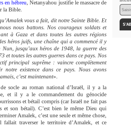
article
rs en hébreu
, Netanyahou justifie le massacre de
Email
r la Bible.
u’Amalek vous a fait, dit notre Sainte Bible. Et
nous nous battons. Nos courageux soldats et
ant à Gaza et dans toutes les autres régions
 des héros juifs, une chaîne qui a commencé il y
 Nun, jusqu’aux héros de 1948, la guerre des
73 et toutes les autres guerres dans ce pays. Nos
ctif principal suprême : vaincre complètement
tir notre existence dans ce pays. Nous avons
jamais, c’est maintenant
».
 de socle au roman national d’Israël, il y a la
se, et il y a le commandement du génocide
rissons et bétail compris (car Israël ne fait pas
is et son bétail). C’est bien le même Dieu qui
terminer Amalek, c’est une seule et même chose,
fallait traverser le territoire d’Amalek, et ce