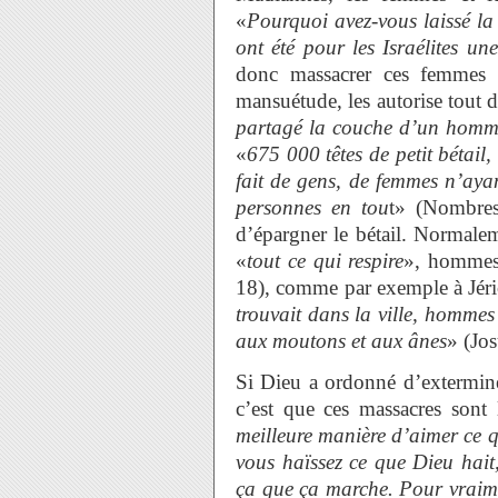
«
Pourquoi avez-vous laissé la 
ont été pour les Israélites un
donc massacrer ces femmes e
mansuétude, les autorise tout 
partagé la couche d’un homme,
«
675 000 têtes de petit bétail,
fait de gens, de femmes n’ay
personnes en tou
t» (Nombres
d’épargner le bétail. Normalemen
«
tout ce qui respire
», hommes 
18), comme par exemple à Jéric
trouvait dans la ville, hommes
aux moutons et aux ânes
» (Jos
Si Dieu a ordonné d’extermine
c’est que ces massacres sont 
meilleure manière d’aimer ce q
vous haïssez ce que Dieu hai
ça que ça marche. Pour vraime