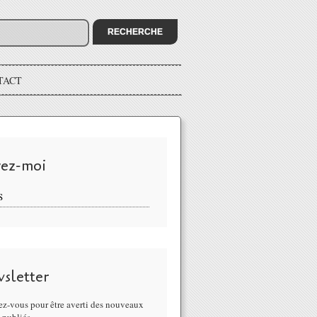
TACT
vez-moi
S
sletter
z-vous pour être averti des nouveaux