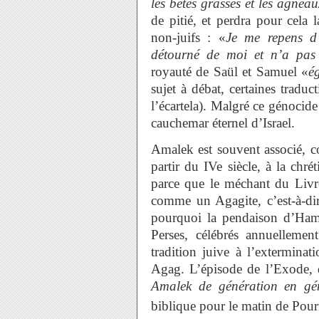
les bêtes grasses et les agneau
de pitié, et perdra pour cela 
non-juifs : «
Je me repens d’
détourné de moi et n’a pas 
royauté de Saül et Samuel «
é
sujet à débat, certaines trad
l’écartela). Malgré ce génocide
cauchemar éternel d’Israel.
Amalek est souvent associé, 
partir du IVe siècle, à la chré
parce que le méchant du Livr
comme un Agagite, c’est-à-di
pourquoi la pendaison d’Hama
Perses, célébrés annuellemen
tradition juive à l’exterminat
Agag. L’épisode de l’Exode, 
Amalek de génération en gé
biblique pour le matin de Pou