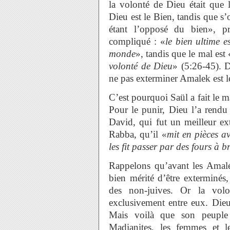
la volonté de Dieu était que le
Dieu est le Bien, tandis que s’
étant l’opposé du bien», pr
compliqué : «
le bien ultime 
monde
», tandis que le mal est 
volonté de Dieu
» (5:26-45). 
ne pas exterminer Amalek est l
C’est pourquoi Saül a fait le ma
Pour le punir, Dieu l’a rendu 
David, qui fut un meilleur ex
Rabba, qu’il «
mit en pièces av
les fit passer par des fours à b
Rappelons qu’avant les Amalék
bien mérité d’être exterminés,
des non-juives. Or la vol
exclusivement entre eux. Di
Mais voilà que son peuple 
Madianites, les femmes et le