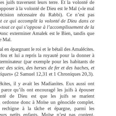
s juifs traversent leurs terre. Et la volonté de
opposer à la volonté de Dieu est le Mal («le mal
écision nécessaire du Rabbi). Ce n’est pas
est ce qui accomplit la volonté de Dieu dans ce
«
tout ce qui s’oppose à l’accomplissement de la
Donc exterminer Amalek est le Bien, tandis que
e Mal.
l en épargnant le roi et le bétail des Amalécites.
fou et lui a repris la royauté pour la donner à
terminateur (par exemple pour les habitants de
ec des scies, des herses de fer et des haches, et
riques
» (2 Samuel 12,31 et 1 Chroniques 20,3).
ites, il y avait les Madianites. Eux aussi ont
 parce qu’ils ont encouragé les juifs à épouser
onté de Dieu est que les juifs se marient
eu ordonne donc à Moïse un génocide complet.
rechigne à la tâche et épargne, parmi les
urs petits enfants. Moïse n’est pas content.