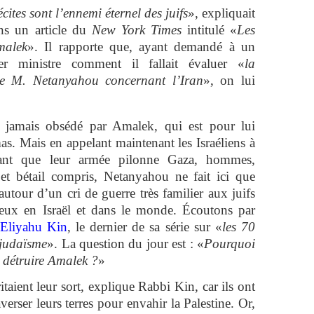
cites sont l’ennemi éternel des juifs
», expliquait
ns un article du
New York Times
intitulé «
Les
malek
». Il rapporte que, ayant demandé à un
er ministre comment il fallait évaluer «
la
de M. Netanyahou concernant l’Iran
», on lui
jamais obsédé par Amalek, qui est pour lui
as. Mais en appelant maintenant les Israéliens à
ant que leur armée pilonne Gaza, hommes,
et bétail compris, Netanyahou ne fait ici que
utour d’un cri de guerre très familier aux juifs
eux en Israël et dans le monde. Écoutons par
 Eliyahu Kin
, le dernier de sa série sur «
les 70
u judaïsme
». La question du jour est : «
Pourquoi
 détruire Amalek ?
»
aient leur sort, explique Rabbi Kin, car ils ont
verser leurs terres pour envahir la Palestine. Or,