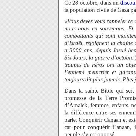
Ce 28 octobre, dans un
discou
la population civile de Gaza pa
«
Vous devez vous rappeler ce q
nous nous en souvenons. Et 
combattants qui sont mainten
d’Israël, rejoignent la chaîne
a 3000 ans, depuis Josué ben
Six Jours, la guerre d’octobre 
troupes de héros ont un obje
l’ennemi meurtrier et garan
toujours dit plus jamais. Plus 
Dans la sainte Bible qui sert
promesse de la Terre Promi
d’Amalek, femmes, enfants, nour
la différence entre ses ennem
parle. Conquérir Canaan et ex
car pour conquérir Canaan, il 
peuple s’y est opposé.