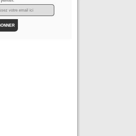
s publiés.