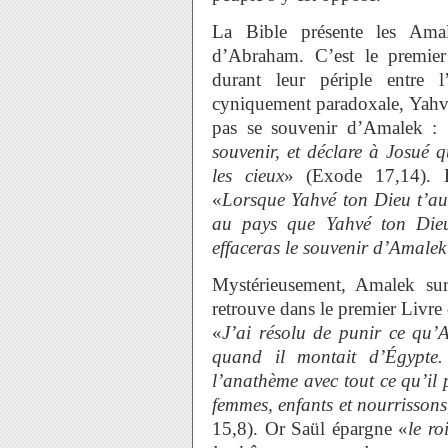
La Bible présente les Ama
d’Abraham. C’est le premier
durant leur périple entre
cyniquement paradoxale, Yahvé
pas se souvenir d’Amalek :
souvenir, et déclare à Josué 
les cieux
» (Exode 17,14). L
«
Lorsque Yahvé ton Dieu t’aur
au pays que Yahvé ton Dieu
effaceras le souvenir d’Amalek 
Mystérieusement, Amalek sur
retrouve dans le premier Livre
«
J’ai résolu de punir ce qu’A
quand il montait d’Égypte.
l’anathème avec tout ce qu’il 
femmes, enfants et nourrissons
15,8). Or Saül épargne «
le ro