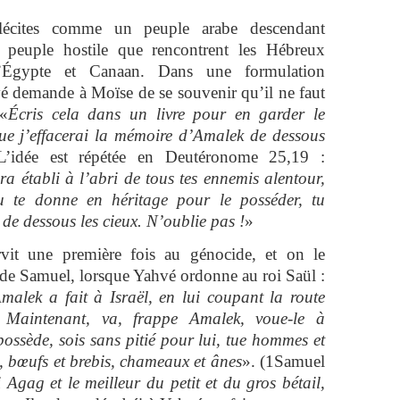
lécites comme un peuple arabe descendant
 peuple hostile que rencontrent les Hébreux
 l’Égypte et Canaan. Dans une formulation
 demande à Moïse de se souvenir qu’il ne faut
 «
Écris cela dans un livre pour en garder le
que j’effacerai la mémoire d’Amalek de dessous
’idée est répétée en Deutéronome 25,19 :
a établi à l’abri de tous tes ennemis alentour,
 te donne en héritage pour le posséder, tu
de dessous les cieux. N’oublie pas !
»
vit une première fois au génocide, et on le
 de Samuel, lorsque Yahvé ordonne au roi Saül :
malek a fait à Israël, en lui coupant la route
 Maintenant, va, frappe Amalek, voue-le à
possède, sois sans pitié pour lui, tue hommes et
, bœufs et brebis, chameaux et ânes
». (1Samuel
i Agag et le meilleur du petit et du gros bétail,