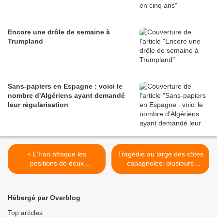
Encore une drôle de semaine à
Trumpland
Sans-papiers en Espagne : voici le
nombre d'Algériens ayant demandé
leur régularisation
< L'Iran attaque les
Tragédie au large des côtes
positions de deux
espagnoles: plusieurs
organisations armées dans
embarcations de harragas
le nord de l'Irak
algériens ont fait naufrage
et de nombreux disparus
Hébergé par Overblog
déplorés >
Top articles