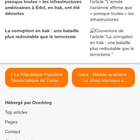
presque toutes » les infrastructures
américaines à Erbil, en Irak, ont été
détruites
La corruption en Irak : une bataille
plus redoutable que le terrorisme
< La République Populaire
Gaza - Médias israéliens :
Démocratique de Corée a
Le Jihad islamique a
proposé à la Russie
enregistré un exploit au
d’envoyer 100 000
niveau de la prise de
volontaires en Ukraine
conscience. Imaginez le
Hébergé par Overblog
Hamas et le Hezbollah!!! >
Top articles
Pages
Contact