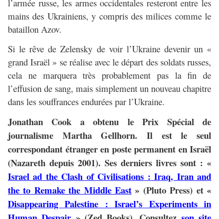
l’armée russe, les armes occidentales resteront entre les
mains des Ukrainiens, y compris des milices comme le
bataillon Azov.
Si le rêve de Zelensky de voir l’Ukraine devenir un «
grand Israël » se réalise avec le départ des soldats russes,
cela ne marquera très probablement pas la fin de
l’effusion de sang, mais simplement un nouveau chapitre
dans les souffrances endurées par l’Ukraine.
Jonathan Cook
a obtenu le Prix Spécial de
journalisme Martha Gellhorn. Il est le seul
correspondant étranger en poste permanent en Israël
(Nazareth depuis 2001).
Ses derniers livres sont : «
Israel ad the Clash of Civilisations : Iraq, Iran and
the to Remake the Middle East
» (Pluto Press) et «
Disappearing Palestine : Israel’s Experiments in
Human Despair
» (Zed Books).
Consultez
son site