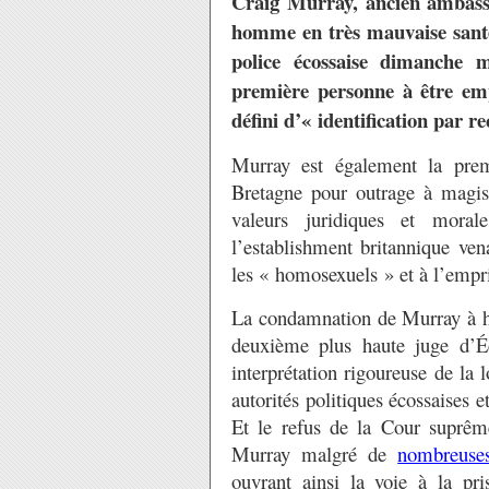
Craig Murray, ancien ambass
homme en très mauvaise santé 
police écossaise dimanche 
première personne à être em
défini d’« identification par r
Murray est également la pre
Bretagne pour outrage à magis
valeurs juridiques et morale
l’establishment britannique ven
les « homosexuels » et à l’emp
La condamnation de Murray à h
deuxième plus haute juge d’Éc
interprétation rigoureuse de la
autorités politiques écossaises 
Et le refus de la Cour suprêm
Murray malgré de
nombreuses
ouvrant ainsi la voie à la pri