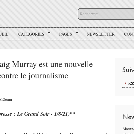
UEIL
CATÉGORIES
PAGES
NEWSLETTER
CON
raig Murray est une nouvelle
Sui
contre le journalisme
RS
 08:26am
presse : Le Grand Soir - 1/8/21)**
New
Abonne