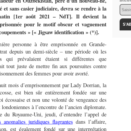
adeur en Ouzbékistan, père d’un nouveau-né,
article
Email
et sans casier judiciaire, devra se rendre à la
matin [1er août 2021 – NdT]. Il devient la
prisonnée pour le motif obscur et vaguement
ecoupements » [« Jigsaw identification » (*)].
mière personne à être emprisonnée en Grande-
trat depuis un demi-siècle – une période où les
s qui prévalaient étaient si différentes que
ait tout juste de mettre fin aux poursuites contre
risonnement des femmes pour avoir avorté.
uit mois d’emprisonnement par Lady Dorrian, la
osse, est bien sûr entièrement fondée sur une
 loi écossaise et non une volonté de vengeance des
et londoniennes à l’encontre de l’ancien diplomate.
e du Royaume-Uni, jeudi, d’entendre l’appel de
 anomalies juridiques flagrantes
dans l’affaire,
son, est également fondé sur une interprétation