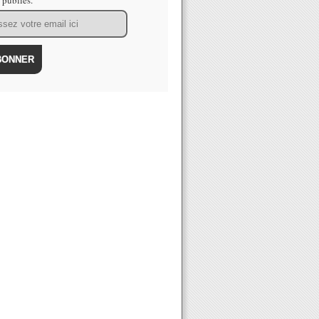
s publiés.