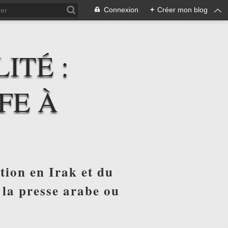
Connexion
+
Créer mon blog
ITÉ :
FE À
tion en Irak et du
 la presse arabe ou