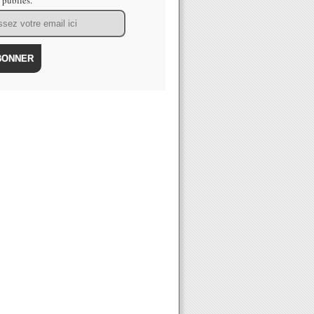
s publiés.