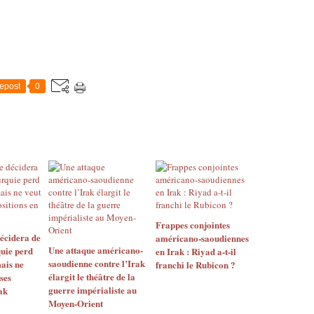
epost
0
Frappes conjointes
décidera de
américano-saoudiennes
Une attaque américano-
quie perd
en Irak : Riyad a-t-il
saoudienne contre l’Irak
mais ne
franchi le Rubicon ?
élargit le théâtre de la
ses
guerre impérialiste au
ak
Moyen-Orient