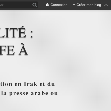
Connexion
+
Créer mon blog
ITÉ :
FE À
tion en Irak et du
 la presse arabe ou