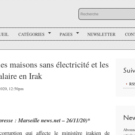
UEIL
CATÉGORIES
PAGES
NEWSLETTER
CON
es maisons sans électricité et les
Sui
alaire en Irak
RS
 2020, 12:50pm
New
presse : Marseille news.net – 26/11/20)*
Abonne
rruption qui affecte le ministère irakien de