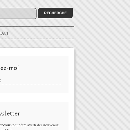
TACT
vez-moi
S
sletter
z-vous pour être averti des nouveaux