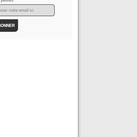
s publiés.