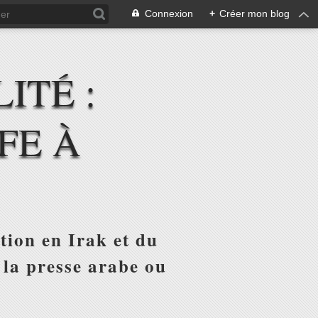
Connexion
+
Créer mon blog
ITÉ :
FE À
tion en Irak et du
 la presse arabe ou