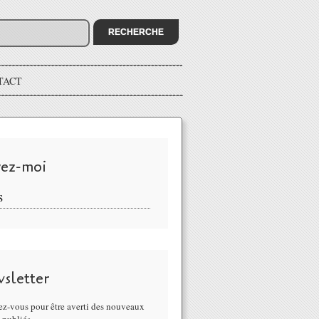
TACT
vez-moi
S
sletter
z-vous pour être averti des nouveaux