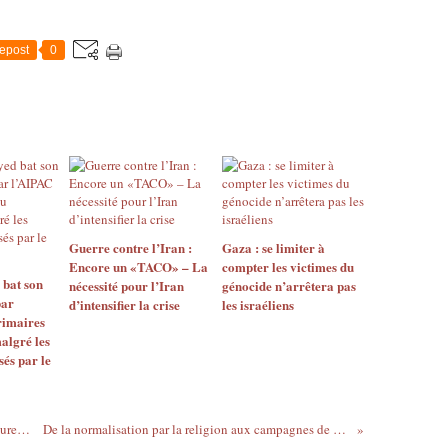
epost
0
Guerre contre l’Iran :
Gaza : se limiter à
Encore un «TACO» – La
compter les victimes du
 bat son
nécessité pour l’Iran
génocide n’arrêtera pas
par
d’intensifier la crise
les israéliens
rimaires
algré les
sés par le
Trump fait appel aux militaires pour restaurer l’ordre public et se faire un coup de pub
De la normalisation par la religion aux campagnes de boycott, quel avenir pour la cause palestinienne ?