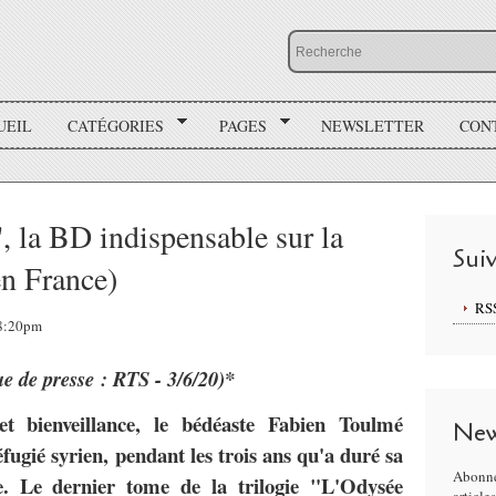
UEIL
CATÉGORIES
PAGES
NEWSLETTER
CON
 la BD indispensable sur la
Sui
en France)
RS
18:20pm
ue de presse : RTS - 3/6/20)*
t bienveillance, le bédéaste Fabien Toulmé
New
éfugié syrien, pendant les trois ans qu'a duré sa
Abonne
e. Le dernier tome de la trilogie "L'Odysée