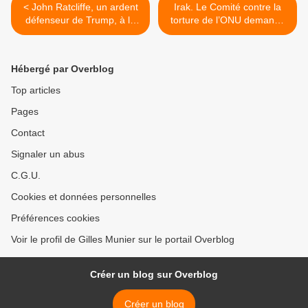
< John Ratcliffe, un ardent
Irak. Le Comité contre la
défenseur de Trump, à la
torture de l’ONU demande
tête du renseignement
à la France d’empêcher
américain
l’exécution de djihadistes >
Hébergé par Overblog
Top articles
Pages
Contact
Signaler un abus
C.G.U.
Cookies et données personnelles
Préférences cookies
Voir le profil de Gilles Munier sur le portail Overblog
Créer un blog sur Overblog
Créer un blog