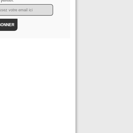
s publiés.