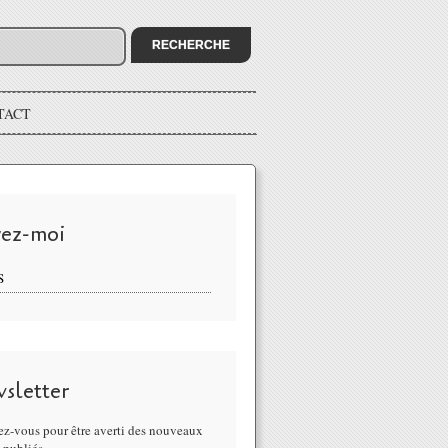
TACT
vez-moi
S
sletter
z-vous pour être averti des nouveaux