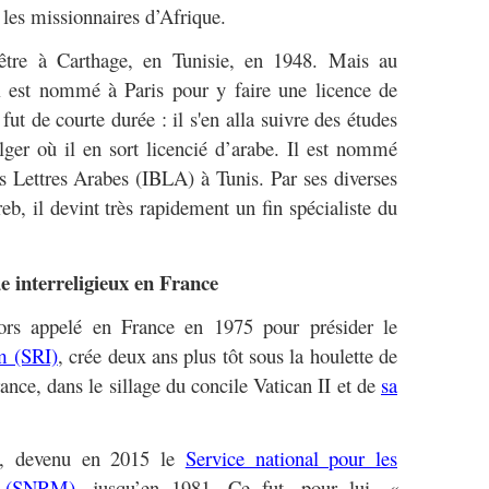
les missionnaires d’Afrique.
être à Carthage, en Tunisie, en 1948. Mais au
l est nommé à Paris pour y faire une licence de
fut de courte durée : il s'en alla suivre des études
Alger où il en sort licencié d’arabe. Il est nommé
les Lettres Arabes (IBLA) à Tunis. Par ses diverses
b, il devint très rapidement un fin spécialiste du
e interreligieux en France
ors appelé en France en 1975 pour présider le
am (SRI)
, crée deux ans plus tôt sous la houlette de
nce, dans le sillage du concile Vatican II et de
sa
I, devenu en 2015 le
Service national pour les
s (SNRM),
jusqu’en 1981. Ce fut, pour lui,
«