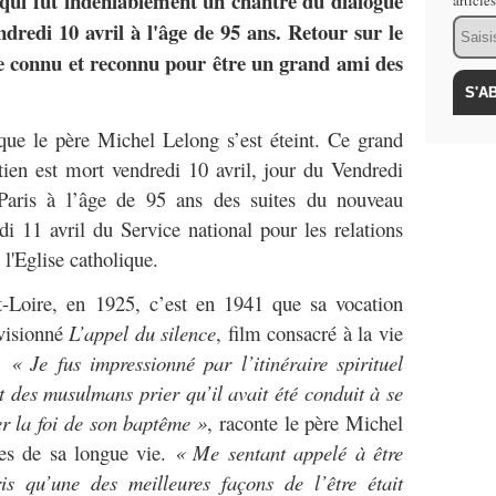
 qui fut indéniablement un chantre du dialogue
article
Email
ndredi 10 avril à l'âge de 95 ans. Retour sur le
 connu et reconnu pour être un grand ami des
que le père Michel Lelong s’est éteint. Ce grand
tien est mort vendredi 10 avril, jour du Vendredi
 Paris à l’âge de 95 ans des suites du nouveau
di 11 avril du Service national pour les relations
'Eglise catholique.
-Loire, en 1925, c’est en 1941 que sa vocation
 visionné
L’appel du silence
, film consacré à la vie
d.
« Je fus impressionné par l’itinéraire spirituel
nt des musulmans prier qu’il avait été conduit à se
er la foi de son baptême »
, raconte le père Michel
ées de sa longue vie.
« Me sentant appelé à être
ris qu’une des meilleures façons de l’être était