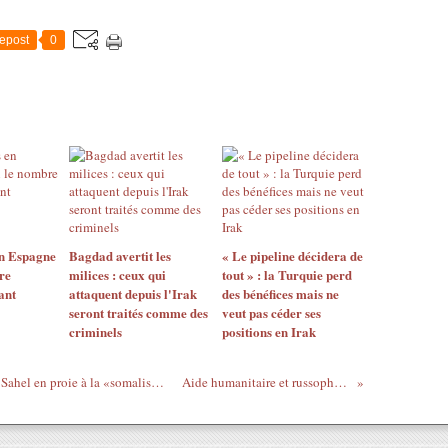
epost
0
en Espagne
Bagdad avertit les
« Le pipeline décidera de
re
milices : ceux qui
tout » : la Turquie perd
ant
attaquent depuis l'Irak
des bénéfices mais ne
seront traités comme des
veut pas céder ses
criminels
positions en Irak
Covid-19, terrorisme et autres conflits: le Sahel en proie à la «somalisation»
Aide humanitaire et russophobie