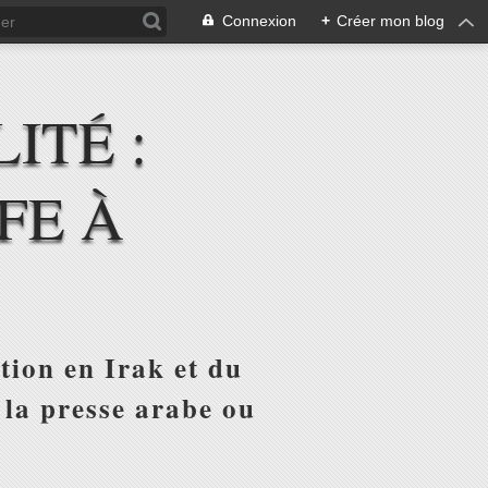
Connexion
+
Créer mon blog
ITÉ :
FE À
tion en Irak et du
 la presse arabe ou