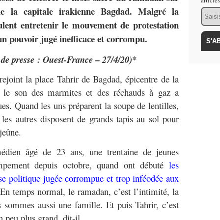
article
e la capitale irakienne Bagdad. Malgré la
Email
ulent entretenir le mouvement de protestation
un pouvoir jugé inefficace et corrompu.
 de presse : Ouest-France – 27/4/20)*
rejoint la place Tahrir de Bagdad, épicentre de la
, le son des marmites et des réchauds à gaz a
es. Quand les uns préparent la soupe de lentilles,
 les autres disposent de grands tapis au sol pour
 jeûne.
en âgé de 23 ans, une trentaine de jeunes
ampement depuis octobre, quand ont débuté
les
e politique jugée corrompue et trop inféodée aux
En temps normal, le ramadan, c’est l’intimité, la
s sommes aussi une famille. Et puis Tahrir, c’est
n peu plus grand, dit-il.