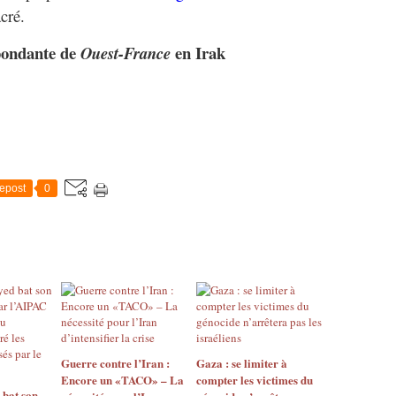
cré.
pondante de
en Irak
Ouest-France
epost
0
Guerre contre l’Iran :
Gaza : se limiter à
Encore un «TACO» – La
compter les victimes du
 bat son