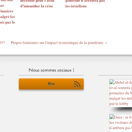
nécessité pour l’Iran
génocide n’arrêtera pas
par
d’intensifier la crise
les israéliens
rimaires
algré les
sés par le
03?
Propos liminaires sur l'impact économique de la pandémie
Nous sommes sociaux !
Rss