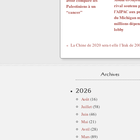
avoir comparé les
rival soutenu 
Palestiniens à un
l’AIPAC aux p
“cancer”
du Michigan m
millions dépen
lobby
La Chine de 2020 sera-t-elle l’Irak de 20
Archives
2026
Août
(16)
Juillet
(58)
Juin
(46)
Mai
(21)
Avril
(28)
Mars
(89)