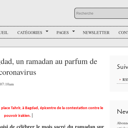
UEIL
CATÉGORIES
PAGES
NEWSLETTER
CON
gdad, un ramadan au parfum de
Sui
 coronavirus
RS
, 07:10am
lace Tahrir, à Bagdad, épicentre de la contestation contre le
New
|
pouvoir irakien.
Abonne
hoisi de célébrer le mois sacré du ramadan sur