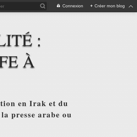
Connexion
+
Créer mon blog
ITÉ :
FE À
tion en Irak et du
 la presse arabe ou