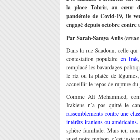
la place Tahrir, au cœur d
pandémie de Covid-19, ils ve
engagé depuis octobre contre 
Par Sarah-Samya Anfis
(revue
Dans la rue Saadoun, celle qui 
contestation populaire
en Irak
remplacé les bavardages politiqu
le riz ou la platée de légumes,
accueillir le repas de rupture du
Comme Ali Mohammed, comédi
Irakiens n’a pas quitté le c
rassemblements contre une class
intérêts iraniens ou américains.
sphère familiale. Mais ici, nou
aussi notre maison, c’est juste u