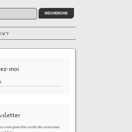
TACT
vez-moi
S
sletter
z-vous pour être averti des nouveaux