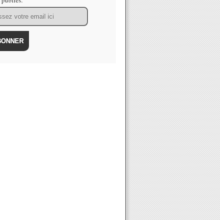
s publiés.