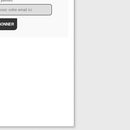
s publiés.