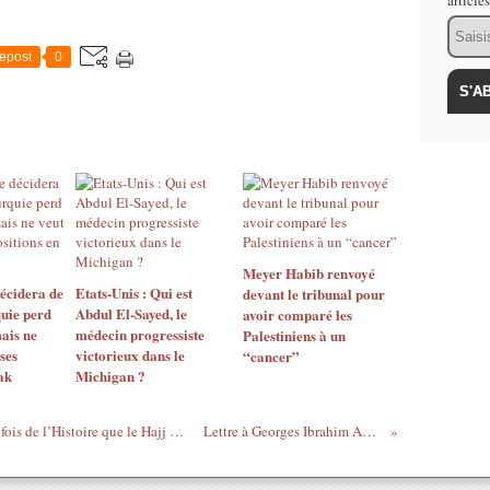
article
Email
epost
0
Meyer Habib renvoyé
décidera de
Etats-Unis : Qui est
devant le tribunal pour
quie perd
Abdul El-Sayed, le
avoir comparé les
mais ne
médecin progressiste
Palestiniens à un
ses
victorieux dans le
“cancer”
ak
Michigan ?
Le saviez-vous ? Ce n’est pas la première fois de l’Histoire que le Hajj est suspendu
Lettre à Georges Ibrahim Abdallah