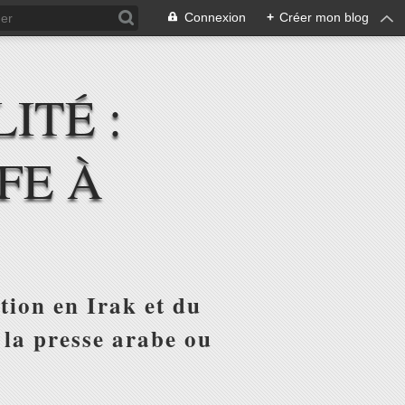
Connexion
+
Créer mon blog
ITÉ :
FE À
tion en Irak et du
 la presse arabe ou