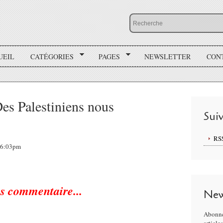
UEIL
CATÉGORIES
PAGES
NEWSLETTER
CON
Des Palestiniens nous
Sui
RS
 16:03pm
s commentaire...
New
Abonne