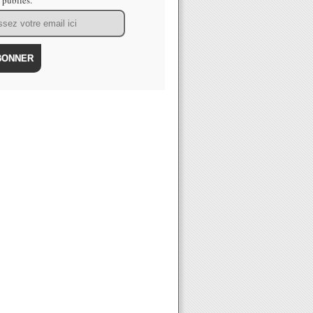
s publiés.