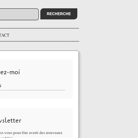
TACT
vez-moi
S
sletter
z-vous pour être averti des nouveaux