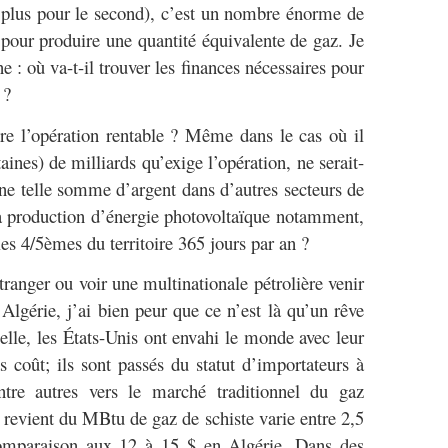
e plus pour le second), c’est un nombre énorme de
r pour produire une quantité équivalente de gaz. Je
: où va-t-il trouver les finances nécessaires pour
 ?
re l’opération rentable ? Même dans le cas où il
aines) de milliards qu’exige l’opération, ne serait-
 une telle somme d’argent dans d’autres secteurs de
a production d’énergie photovoltaïque notamment,
les 4/5èmes du territoire 365 jours par an ?
tranger ou voir une multinationale pétrolière venir
Algérie, j’ai bien peur que ce n’est là qu’un rêve
lle, les États-Unis ont envahi le monde avec leur
s coût; ils sont passés du statut d’importateurs à
entre autres vers le marché traditionnel du gaz
e revient du MBtu de gaz de schiste varie entre 2,5
comparaison aux 12 à 15 $ en Algérie. Dans des