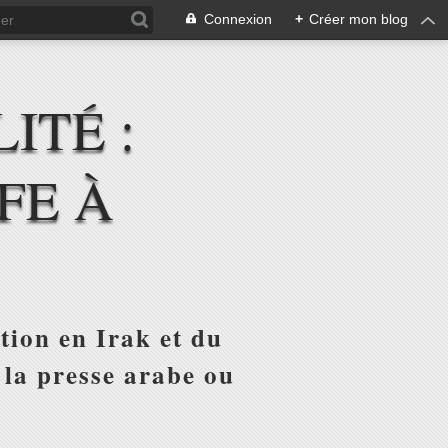
Connexion
+
Créer mon blog
ITÉ :
FE À
tion en Irak et du
 la presse arabe ou