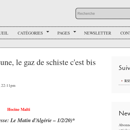
UEIL
CATÉGORIES
PAGES
NEWSLETTER
CON
ne, le gaz de schiste c'est bis
Sui
RS
0, 22:11pm
Hocine Malti
New
esse: Le Matin d’Algérie – 1/2/20)*
Abonne