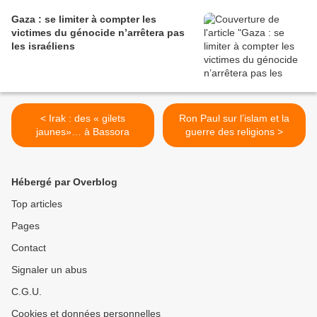
Gaza : se limiter à compter les
victimes du génocide n’arrêtera pas
les israéliens
< Irak : des « gilets
Ron Paul sur l’islam et la
jaunes»… à Bassora
guerre des religions >
Hébergé par Overblog
Top articles
Pages
Contact
Signaler un abus
C.G.U.
Cookies et données personnelles