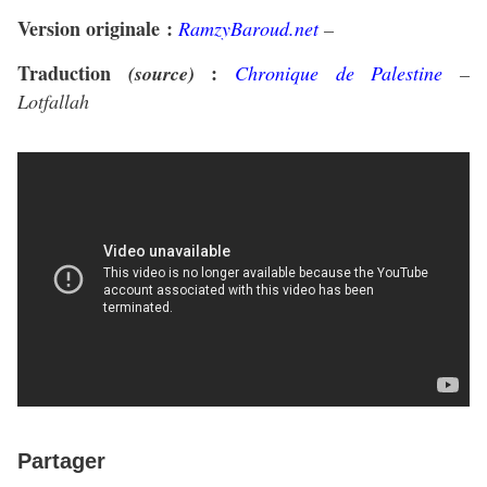
Version originale :
RamzyBaroud.net
–
Traduction
:
(source)
Chronique de Palestine
–
Lotfallah
Partager