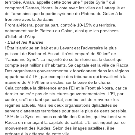
territoire. Aman, appelle cette zone une " petite Syrie " qui
comprend Damas, Homs, la cote avec les villes de Lattaquié et
de Tarse ainsi que la partie syrienne du Plateau du Golan à la
frontière avec la Jordanie.
Front al-Nosra, pour sa part, contrôle 10-15% du territoire,
notamment sur le Plateau du Golan, ainsi que les provinces
d'Idleb et d'Alep.
- L'EI et les Kurdes
l'État islamique en Irak et au Levant est l'adversaire le plus
puissant de Bachar el-Assad, il s'est emparé de 80 km² de
"l'ancienne Syrie". La majorité de ce territoire est le désert qui
compte sept millions d'habitants. Sa capitale est la ville de Racca.
Des organismes gouvernementaux fonctionnent dans les régions
appartenant à l'EI, par exemple des tribunaux qui travaillent à la
manière du VII-VIIIème siècles, sur la base de la charia.
Cela constitue la différence entre l'EI et le Front al-Nosra, car ce
dernier ne crée pas de structures gouvernementales. L'EI, par
contre, croît en tant que califat, son but est de renverser les
régimes actuels. Mais les deux organisations djihadistes se
servent d'attentats terroristes pour tuer le plus de gens possible.
15% de la Syrie est sous contrôle des Kurdes, qui évoluent vers
Racca en menaçant la capitale du califat. L'EI est inquiet par ce
mouvement des Kurdes. Selon des images satellites, il se
prépare à la défense de cette ville.