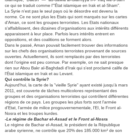
ce qui se traduit comme l'"État islamique en Irak et al-Sham".
La Syrie n'est pas le seul pays où le désordre est devenu la
norme. Ce ne sont plus les Etats qui sont marqués sur les cartes
d'Aman, ce sont les groupes terroristes. Les Etats nationaux
s'affaiblissent, des dizaines d'organisations aux intérêts différents
apparaissent à leur place. Parfois leurs intérêts entrent en
oppositions, et des coalitions se forment alors.
Dans le passé, Aman pouvait facilement trouver des informations
sur les chefs des organisations terroristes provenant de sources
ouvertes. Actuellement, ils sont remplacés par des terroristes
dont l'origine est peu connue. Par exemple, on ne sait presque
rien sur Abou Bakr al-Baghdadi d'Irak qui s'est proclamé calife de
l'État islamique en Irak et au Levant.
Qui contrôle la Syrie?
Aujourd'hui, la carte de la "vieille Syrie" ayant existé jusqu'à mars
2011, est couverte de tâches multicolores représentant des
groupes et des organisations terroristes qui contrôlent différentes
régions de ce pays. Les groupes les plus forts sont l'armée
d'Etat, l'armée de milice progouvernementale, l'EI, le Front al-
Nosra et les troupes kurdes.
-Le régime de Bachar el-Assad et le Front al-Nosra
Le régime de Bachar el-Assad, le président de la République
arabe syrienne, ne contrôle que 20% des 185.000 km² de son