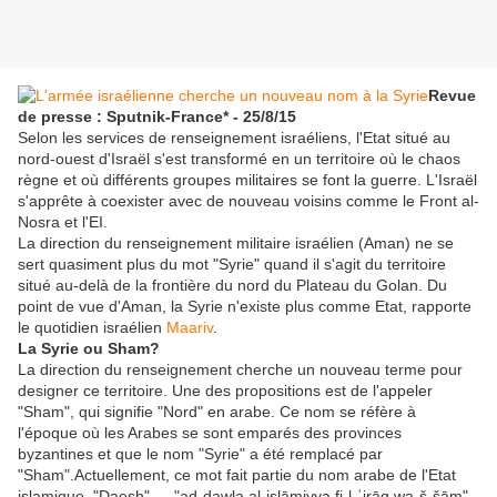
Revue
de presse : Sputnik-France* - 25/8/15
Selon les services de renseignement israéliens, l'Etat situé au
nord-ouest d'Israël s'est transformé en un territoire où le chaos
règne et où différents groupes militaires se font la guerre. L'Israël
s'apprête à coexister avec de nouveau voisins comme le Front al-
Nosra et l'EI.
La direction du renseignement militaire israélien (Aman) ne se
sert quasiment plus du mot "Syrie" quand il s'agit du territoire
situé au-delà de la frontière du nord du Plateau du Golan. Du
point de vue d'Aman, la Syrie n'existe plus comme Etat, rapporte
le quotidien israélien
Maariv
.
La Syrie ou Sham?
La direction du renseignement cherche un nouveau terme pour
designer ce territoire. Une des propositions est de l'appeler
"Sham", qui signifie "Nord" en arabe. Ce nom se réfère à
l'époque où les Arabes se sont emparés des provinces
byzantines et que le nom "Syrie" a été remplacé par
"Sham".Actuellement, ce mot fait partie du nom arabe de l'Etat
islamique, "Daesh" — "ad-dawla al-islāmiyya fi-l-ʿirāq wa-š-šām"