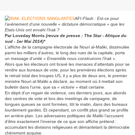
AFI
-Flash : Est-ce pour
l’avènement d’une nouvelle « dictature démocratique » que les
Etats-Unis ont
envahi l’Irak ?
Par Loveday Morris
(revue de presse : The Star - Afrique du
sud - 1er Mai 2014)*
L’affiche de la campagne électorale de Nouri al-Maliki, dissimulée
parmi les milliers d’autres, le long des rues de la capitale, porte
un message d’unité «
Ensemble nous construirons l’Irak
».
Alors que les électeurs ont bravé les menaces d’attentats pour se
rendre aux bureaux de vote, pour les premières élections après
le retrait total des troupes US, il y a plus de deux ans, le premier
ministre Nouri al-Maliki a déclaré, au moment où il mettait son
bulletin dans l’urne, que sa
« victoire »
était certaine.
En dépit d’un regain de violence, ces derniers jours, aux abords
des centres de vote et lors des meetings de campagne, de
longues queues se sont formées, tôt le matin, dans des bureaux
lourdement gardés. Et cependant, un conflit plus grand se profile
en arrière-plan. Les adversaires politiques de Maliki l’accusent
d’être exactement l’inverse de ce que son affiche prétend :
accumulant les divisions religieuses et démantelant la démocratie
chèrement acquise.