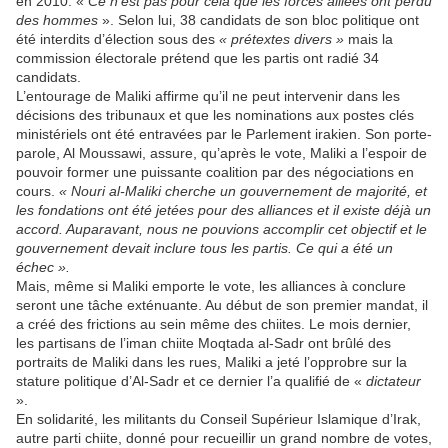
en 2010. «
Ce n’est pas pour cela que les forces alliées ont perdu
des hommes
». Selon lui, 38 candidats de son bloc politique ont
été interdits d’élection sous des
« prétextes divers »
mais la
commission électorale prétend que les partis ont radié 34
candidats.
L’entourage de Maliki affirme qu’il ne peut intervenir dans les
décisions des tribunaux et que les nominations aux postes clés
ministériels ont été entravées par le Parlement irakien. Son porte-
parole, Al Moussawi, assure, qu’après le vote, Maliki a l’espoir de
pouvoir former une puissante coalition par des négociations en
cours.
« Nouri al-Maliki cherche un gouvernement de majorité, et
les fondations ont été jetées pour des alliances et il existe déjà un
accord. Auparavant, nous ne pouvions accomplir cet objectif et le
gouvernement devait inclure tous les partis. Ce qui a été un
échec ».
Mais, même si Maliki emporte le vote, les alliances à conclure
seront une tâche exténuante. Au début de son premier mandat, il
a créé des frictions au sein même des chiites. Le mois dernier,
les partisans de l’iman chiite Moqtada al-Sadr ont brûlé des
portraits de Maliki dans les rues, Maliki a jeté l’opprobre sur la
stature politique d’Al-Sadr et ce dernier l’a qualifié de «
dictateur
».
En solidarité, les militants du Conseil Supérieur Islamique d’Irak,
autre parti chiite, donné pour recueillir un grand nombre de votes,