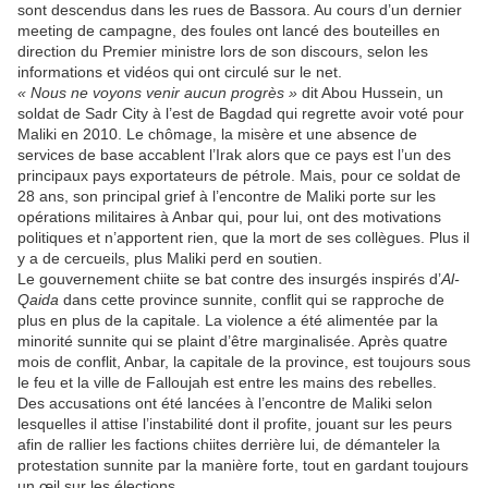
sont descendus dans les rues de Bassora. Au cours d’un dernier
meeting de campagne, des foules ont lancé des bouteilles en
direction du Premier ministre lors de son discours, selon les
informations et vidéos qui ont circulé sur le net.
« Nous ne voyons venir aucun progrès »
dit Abou Hussein, un
soldat de Sadr City à l’est de Bagdad qui regrette avoir voté pour
Maliki en 2010. Le chômage, la misère et une absence de
services de base accablent l’Irak alors que ce pays est l’un des
principaux pays exportateurs de pétrole. Mais, pour ce soldat de
28 ans, son principal grief à l’encontre de Maliki porte sur les
opérations militaires à Anbar qui, pour lui, ont des motivations
politiques et n’apportent rien, que la mort de ses collègues. Plus il
y a de cercueils, plus Maliki perd en soutien.
Le gouvernement chiite se bat contre des insurgés inspirés d’
Al-
Qaida
dans cette province sunnite, conflit qui se rapproche de
plus en plus de la capitale. La violence a été alimentée par la
minorité sunnite qui se plaint d’être marginalisée. Après quatre
mois de conflit, Anbar, la capitale de la province, est toujours sous
le feu et la ville de Falloujah est entre les mains des rebelles.
Des accusations ont été lancées à l’encontre de Maliki selon
lesquelles il attise l’instabilité dont il profite, jouant sur les peurs
afin de rallier les factions chiites derrière lui, de démanteler la
protestation sunnite par la manière forte, tout en gardant toujours
un œil sur les élections.