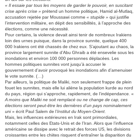
« Il essaie par tous les moyens de garder le pouvoir, en suscitant
crise après crise »
prétend un homme politique, Hamid al-Mutlaq,
accusation rejetée par Moussawi comme
« stupide »
qui justifie
l’intervention militaire, en dépit des sensibilités, à l’approche des
élections, comme une nécessité.
Pour certains, la violence devait ainsi tenir de nombreux Irakiens
loin des urnes puisque, dans la province sunnite, quelque 400
000 Irakiens ont été chassés de chez eux. S’ajoutant au chaos, la
province largement sunnite d’Abu Ghraib a été ensevelie sous les
inondations et environ 100 000 personnes déplacées. Les
hommes politiques sunnites vont jusqu’à accuser le
gouvernement d’avoir provoqué les inondations afin d’amenuiser
le vote sunnite. (…)
Par ailleurs, la politique de Maliki, non seulement frappe de plein
fouet les sunnites, mais elle lui aliène la population kurde au nord
du pays, région qui s’approche, rapidement, de l’indépendance. «
A moins que Maliki ne soit remplacé ou ne change de cap, ces
élections seront peut-être les dernières d’un pays nominalement
uni
» écrit Paul Salem de l’
Institut du Moyen-Orient
.
Mais, les influences extérieures en Irak sont primordiales,
notamment celles des Etats-Unis et de l’Iran. Alors que l’influence
américaine se dissipe avec le retrait des forces US, les divisions
croissantes entre les chiites risquent d’entraîner la disparition du