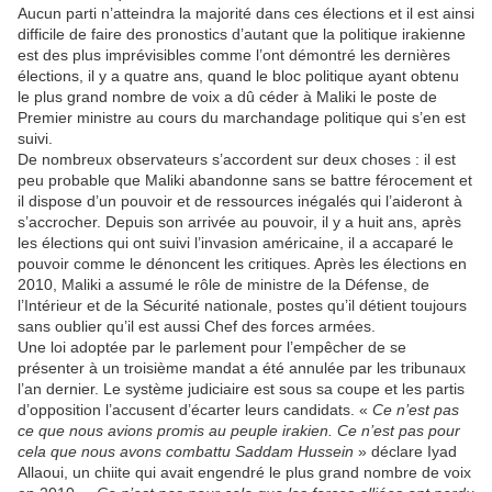
Aucun parti n’atteindra la majorité dans ces élections et il est ainsi
difficile de faire des pronostics d’autant que la politique irakienne
est des plus imprévisibles comme l’ont démontré les dernières
élections, il y a quatre ans, quand le bloc politique ayant obtenu
le plus grand nombre de voix a dû céder à Maliki le poste de
Premier ministre au cours du marchandage politique qui s’en est
suivi.
De nombreux observateurs s’accordent sur deux choses : il est
peu probable que Maliki abandonne sans se battre férocement et
il dispose d’un pouvoir et de ressources inégalés qui l’aideront à
s’accrocher. Depuis son arrivée au pouvoir, il y a huit ans, après
les élections qui ont suivi l’invasion américaine, il a accaparé le
pouvoir comme le dénoncent les critiques. Après les élections en
2010, Maliki a assumé le rôle de ministre de la Défense, de
l’Intérieur et de la Sécurité nationale, postes qu’il détient toujours
sans oublier qu’il est aussi Chef des forces armées.
Une loi adoptée par le parlement pour l’empêcher de se
présenter à un troisième mandat a été annulée par les tribunaux
l’an dernier. Le système judiciaire est sous sa coupe et les partis
d’opposition l’accusent d’écarter leurs candidats. «
Ce n’est pas
ce que nous avions promis au peuple irakien. Ce n’est pas pour
cela que nous avons combattu Saddam Hussein
» déclare Iyad
Allaoui, un chiite qui avait engendré le plus grand nombre de voix