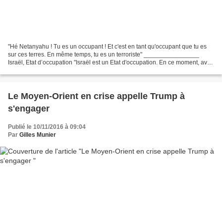
"Hé Netanyahu ! Tu es un occupant ! Et c'est en tant qu'occupant que tu es
sur ces terres. En même temps, tu es un terroriste" ________________
Israël, Etat d’occupation "Israël est un Etat d'occupation. En ce moment, avec
leur police, ils ont recours...
Le Moyen-Orient en crise appelle Trump à
s'engager
Publié le 10/11/2016 à 09:04
Par
Gilles Munier