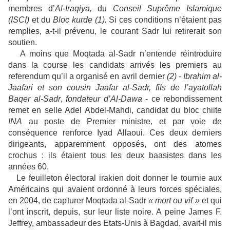
membres d’
Al-Iraqiya,
du
Conseil Suprême Islamique
(ISCI)
et du
Bloc kurde (1).
Si ces conditions n’étaient pas
remplies, a-t-il prévenu, le courant Sadr lui retirerait son
soutien.
A moins que Moqtada al-Sadr n’entende réintroduire
dans la course les candidats arrivés les premiers au
referendum qu’il a organisé en avril dernier
(2)
-
Ibrahim al-
Jaafari et son cousin Jaafar al-Sadr, fils de l’ayatollah
Baqer al-Sadr
,
fondateur d’Al-Dawa
-
ce rebondissement
remet en selle Adel Abdel-Mahdi, candidat du bloc chiite
INA
au poste de Premier ministre, et par voie de
conséquence renforce Iyad Allaoui. Ces deux derniers
dirigeants, apparemment opposés, ont des atomes
crochus : ils étaient tous les deux baasistes dans les
années 60.
Le feuilleton électoral irakien doit donner le tournie aux
Américains qui avaient ordonné à leurs forces spéciales,
en 2004, de capturer Moqtada al-Sadr
« mort ou vif »
et qui
l’ont inscrit, depuis, sur leur liste noire. A peine James F.
Jeffrey, ambassadeur des Etats-Unis à Bagdad, avait-il mis