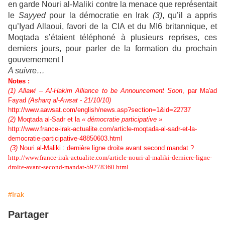
en garde Nouri al-Maliki contre la menace que représentait
le
Sayyed
pour la démocratie en Irak
(3)
, qu’il a appris
qu’Iyad Allaoui, favori de la CIA et du MI6 britannique, et
Moqtada s’étaient téléphoné à plusieurs reprises, ces
derniers jours, pour parler de la formation du prochain
gouvernement !
A suivre…
Notes :
(1) Allawi – Al-Hakim Alliance to be Announcement Soon
, par
Ma'ad
Fayad
(
Asharq al-Awsat
- 21/10/10)
http://www.aawsat.com/english/news.asp?section=1&id=22737
(2)
Moqtada al-Sadr et la
« démocratie participative »
http://www.france-irak-actualite.com/article-moqtada-al-sadr-et-la-
democratie-participative-48850603.html
(3)
Nouri al-Maliki : dernière ligne droite avant second mandat ?
http://www.france-irak-actualite.com/article-nouri-al-maliki-derniere-ligne-
droite-avant-second-mandat-59278360.html
#Irak
Partager