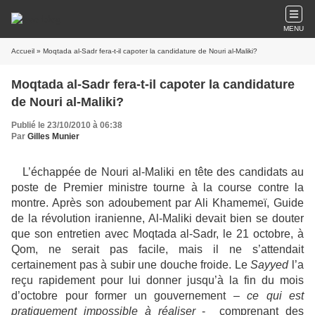
MENU
Accueil
» Moqtada al-Sadr fera-t-il capoter la candidature de Nouri al-Maliki?
Moqtada al-Sadr fera-t-il capoter la candidature
de Nouri al-Maliki?
Publié le 23/10/2010 à 06:38
Par
Gilles Munier
L’échappée de Nouri al-Maliki en tête des candidats au
poste de Premier ministre tourne à la course contre la
montre. Après son adoubement par Ali Khamemeï, Guide
de la révolution iranienne, Al-Maliki devait bien se douter
que son entretien avec Moqtada al-Sadr, le 21 octobre, à
Qom, ne serait pas facile, mais il ne s’attendait
certainement pas à subir une douche froide. Le
Sayyed
l’a
reçu rapidement pour lui donner jusqu’à la fin du mois
d’octobre pour former un gouvernement –
ce qui est
pratiquement impossible à réaliser
- comprenant des