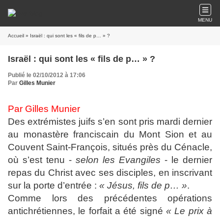
MENU
Accueil
» Israël : qui sont les « fils de p… » ?
Israël : qui sont les « fils de p… » ?
Publié le 02/10/2012 à 17:06
Par
Gilles Munier
Par Gilles Munier
Des extrémistes juifs s’en sont pris mardi dernier
au monastère franciscain du Mont Sion et au
Couvent Saint-François, situés près du Cénacle,
où s’est tenu -
selon les Evangiles
- le dernier
repas du Christ avec ses disciples, en inscrivant
sur la porte d’entrée :
« Jésus, fils de p… »
.
Comme lors des précédentes opérations
antichrétiennes, le forfait a été signé
« Le prix à