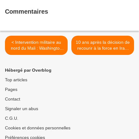
Commentaires
< Intervention militaire au
10 ans après la décision de
nord du Mali : Washington
recourir à la force en Irak,
pose ses conditions
un million de vies en moins
et des milliards de milliards
de dollars envolés… >
Hébergé par Overblog
Top articles
Pages
Contact
Signaler un abus
C.G.U.
Cookies et données personnelles
Préférences cookies