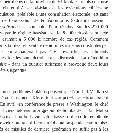
s pétrolières de la province de Kirkouk est remis en cause
Qaïda et d’Ansar al-islam et les exécutions ciblées se
lation, préalable à une consultation électorale, est sans
nt de l’arabisation de la région sous Saddam Hussein –
confisquées
- sont loin d’être résolus. Sur les 250 000
és par le régime baasiste, seuls 38 000 dossiers ont été
 estimait à 5 000 le nombre de cas réglés. Comment
geants kurdes refusent de démolir les maisons construites par
ne leur appartenant pas ?
En revanche, les bâtiments
és locales sont détruits sans discussion. La démolition
iite
- dans un quartier turkmène a provoqué deux jours
 été suspendue.
es politiques irakiens pensent que Nouri al-Maliki est
ité au Parlement. Kirkouk et son pétrole se retrouveraient
 En avril, en conférence de presse à Washington, le chef
fficiers irakiens lui suggérant de bombarder Erbil, Maliki
 F-16
» ! Dix huit avions de chasse sont en effet en attente
 Koweït voudraient bien qu’Obama suspende leur remise.
s de missiles de dernière génération ne suffit pas à les