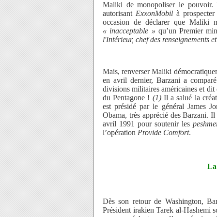
Maliki de monopoliser le pouvoir. 
autorisant
ExxonMobil
à prospecter 
occasion de déclarer que Maliki nou
« inacceptable »
qu’un Premier mini
l'Intérieur, chef des renseignements
Mais, renverser Maliki démocratiquem
en avril dernier, Barzani a comparé
divisions militaires américaines et dit
du Pentagone !
(1)
Il a salué la cré
est présidé par le général James Jo
Obama, très apprécié des Barzani. I
avril 1991 pour soutenir les
peshme
l’opération
Provide Comfort
.
La
Dès son retour de Washington, Bar
Président irakien Tarek al-Hashemi s