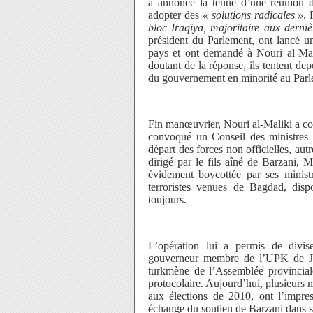
a annoncé la tenue d’une réunion d
adopter des
« solutions
radicales »
. 
bloc Iraqiya, majoritaire aux dernièr
président du Parlement, ont lancé u
pays et ont demandé à Nouri al-Mal
doutant de la réponse, ils tentent de
du gouvernement en minorité au Parl
Fin manœuvrier, Nouri al-Maliki a cont
convoqué un Conseil des ministres à
départ des forces non officielles, aut
dirigé par le fils aîné de Barzani, M
évidement boycottée par ses ministr
terroristes venues de Bagdad, disp
toujours.
L’opération lui a permis de divis
gouverneur membre de l’UPK de J
turkmène de l’Assemblée provinciale
protocolaire. Aujourd’hui, plusieur
aux élections de 2010, ont l’impre
échange du soutien de Barzani dans s