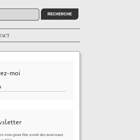
TACT
vez-moi
S
sletter
z-vous pour être averti des nouveaux