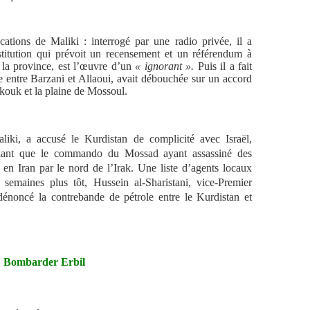
ations de Maliki : interrogé par une radio privée, il a
stitution qui prévoit un recensement et un référendum à
 la province, est l’œuvre d’un
« ignorant ».
Puis il a fait
te entre Barzani et Allaoui, avait débouchée sur un accord
kouk et la plaine de Mossoul.
aliki, a accusé le Kurdistan de complicité avec Israël,
tifiant que le commando du Mossad ayant assassiné des
é en Iran par le nord de l’Irak. Une liste d’agents locaux
semaines plus tôt, Hussein al-Sharistani, vice-Premier
 dénoncé la contrebande de pétrole entre le Kurdistan et
Bombarder Erbil