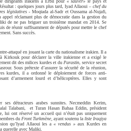
e dirigeants irakiens à Erbil pour
« sauver»
le pays et
Résultat : quelques jours plus tard, Iyad Allaoui –
chef du
es législatives
- Moqtada al-Sadr et Oussama al-Nujafi,
n appel réclamant plus de démocratie dans la gestion du
iki de ne pas briguer un troisième mandat en 2014. Se
puis de réunir suffisamment de députés pour mettre le chef
ement. Sans succès.
re-attaqué en jouant la carte du nationalisme irakien. Il a
 Kirkouk pour déclarer la ville irakienne et a exigé le
rement dit des milices kurdes et du
Parastin
, service secret
asrour. Sous prétexte d’assurer la sécurité de la réunion,
es kurdes, il a ordonné le déploiement de forces anti-
osant d’armement lourd et d’hélicoptères. Elles y sont
er ses détracteurs arabes sunnites. Necmeddin Kerim,
alal Talabani, et Turan Hasan
Bahaa Eddin
, président
, lui ont réservé un accueil qui n’était pas uniquement
s membres du
Front Turkmène,
ayant soutenu la
liste Iraqiya
ssion qu’Iyad Allaoui les a
« vendus »
aux Kurdes en
a querelle avec Maliki.