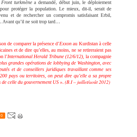
u
Front turkmène
a demandé, début juin, le déploiement
ur protéger la population. Le mieux, dit-il, serait de
venu et de rechercher un compromis satisfaisant Erbil,
 Avant qu’il ne soit trop tard…
son de comparer la présence d’
Exxon
au Kurdistan à celle
icaines et de dire qu’elles, au moins, ne se retireraient pas
n l’
International Herald Tribune (12/6/12),
la compagnie
plus grandes opérations de lobbying de Washington, avec
putés et de conseillers juridiques travaillant comme ses
 pays ou territoires, on peut dire qu’elle a sa propre
(B.I – juillet/août 2012)
ois de celle du gouvernement US »
.
0