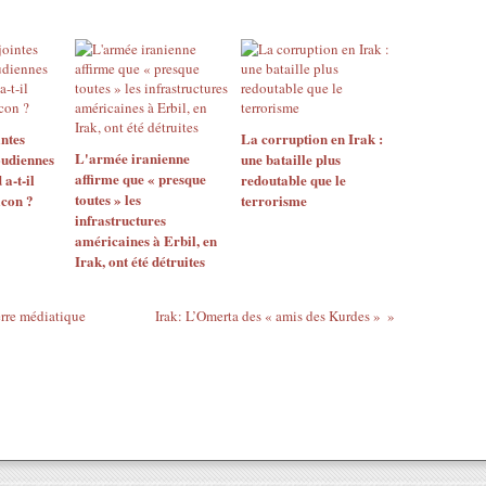
ntes
La corruption en Irak :
L'armée iranienne
udiennes
une bataille plus
affirme que « presque
 a-t-il
redoutable que le
toutes » les
icon ?
terrorisme
infrastructures
américaines à Erbil, en
Irak, ont été détruites
uerre médiatique
Irak: L’Omerta des « amis des Kurdes »