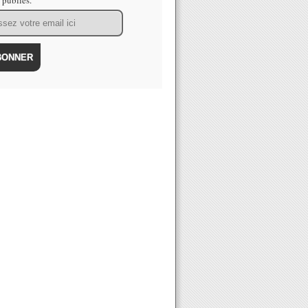
s publiés.