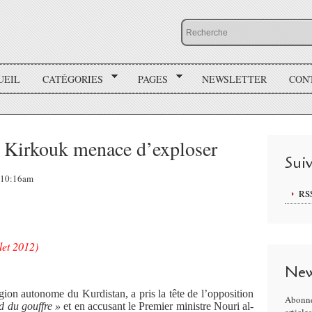
UEIL
CATÉGORIES
PAGES
NEWSLETTER
CON
e Kirkouk menace d’exploser
Sui
, 10:16am
RS
llet 2012)
New
ion autonome du Kurdistan, a pris la tête de l’opposition
Abonne
d du gouffre »
et en accusant le Premier ministre Nouri al-