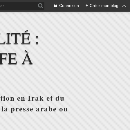
Connexion
+
Créer mon blog
ITÉ :
FE À
tion en Irak et du
 la presse arabe ou