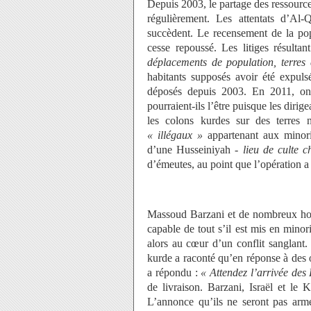
Depuis 2003, le partage des ressource
régulièrement. Les attentats d’Al-
succèdent. Le recensement de la popu
cesse repoussé. Les litiges résulta
déplacements de population, terres 
habitants supposés avoir été expuls
déposés depuis 2003. En 2011, on
pourraient-ils l’être puisque les diri
les colons kurdes sur des terres 
« illégaux »
appartenant aux minorit
d’une Husseiniyah -
lieu de culte ch
d’émeutes, au point que l’opération a
Massoud Barzani et de nombreux homm
capable de tout s’il est mis en minor
alors au cœur d’un conflit sanglant.
kurde a raconté qu’en réponse à des o
a répondu :
« Attendez l’arrivée des
de livraison. Barzani, Israël et le
L’annonce qu’ils ne seront pas armé