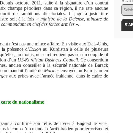
article
Depuis octobre 2011, suite à la signature d’un contrat
Email
six champs pétroliers dans sa région, il ne rate aucune
rrit des ambitions dictatoriales. Il juge à juste titre
stre soit à la fois «
ministre de la Défense, ministre de
 et commandant en chef des forces armées
».
ent n’est pas une mince affaire. En visite aux Etats-Unis,
 la présence d’
Exxon
au Kurdistan à celle de plusieurs
 qu’elles, au moins, ne se retireraient pas sur un coup de fil
ation d’un
US-Kurdistan Business Council
. Ce consortium
nes, ancien conseiller à la sécurité nationale de Barack
l commandait l’unité de
Marines
envoyée au Kurdistan en
rgas
aux prises avec l’armée irakienne, dans le cadre de
 carte du nationalisme
zani a confirmé son refus de livrer à Bagdad le vice-
ous le coup d’un mandat d’arrêt irakien pour terrorisme et