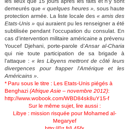
les lieux que 15 jours après les faits et n’y sont
demeurés que
« quelques heures »,
sous haute
protection armée. La liste locale des
« amis des
Etats-Unis »
qui auraient pu les renseigner a été
subtilisée pendant l’occupation du consulat. En
cas d’intervention militaire américaine a prévenu
Youcef Djehani, porte-parole d’
Ansar al-Charia
qui nie toute participation de sa brigade à
l’attaque :
« les Libyens mettront de côté leurs
divergences pour frapper l’Amérique et les
Américains »
.
*
Paru sous le titre : Les Etats-Unis piégés à
Benghazi
(
Afrique Asie – novembre 2012)
:
http://www.wobook.com/WBD84sk8uY15-f
Sur le même sujet, lire aussi :
Libye : mission risquée pour Mohamed al-
Megaryef
http://0z.fr/L45fx