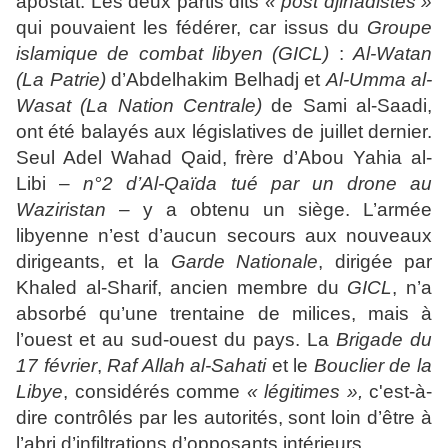
apostat. Les deux partis dits
« post djihadistes »
qui pouvaient les fédérer, car issus du
Groupe
islamique de combat libyen (GICL)
:
Al-Watan
(La Patrie)
d’Abdelhakim Belhadj et
Al-Umma al-
Wasat (La Nation Centrale)
de Sami al-Saadi,
ont été balayés aux législatives de juillet dernier.
Seul Adel Wahad Qaid, frère d’Abou Yahia al-
Libi –
n°2 d’Al-Qaïda tué par un drone au
Waziristan
– y a obtenu un siège. L’armée
libyenne n’est d’aucun secours aux nouveaux
dirigeants, et la
Garde Nationale
, dirigée par
Khaled al-Sharif, ancien membre du
GICL
, n’a
absorbé qu’une trentaine de milices, mais à
l’ouest et au sud-ouest du pays. La
Brigade du
17 février
,
Raf Allah al-Sahati
et le
Bouclier de la
Libye
, considérés comme
« légitimes »,
c'est-à-
dire contrôlés par les autorités, sont loin d’être à
l’abri d’infiltrations d’opposants intérieurs.