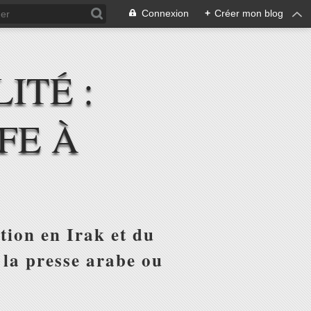
Connexion
+
Créer mon blog
ITÉ :
FE À
tion en Irak et du
 la presse arabe ou