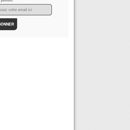
s publiés.