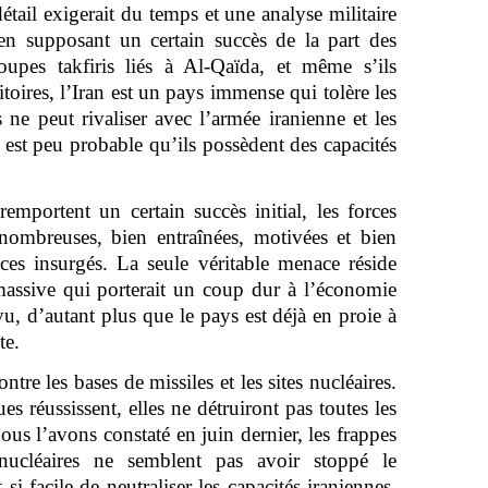
tail exigerait du temps et une analyse militaire
n supposant un certain succès de la part des
roupes takfiris liés à Al-Qaïda, et même s’ils
itoires, l’Iran est un pays immense qui tolère les
ne peut rivaliser avec l’armée iranienne et les
l est peu probable qu’ils possèdent des capacités
emportent un certain succès initial, les forces
nombreuses, bien entraînées, motivées et bien
 ces insurgés. La seule véritable menace réside
massive qui porterait un coup dur à l’économie
vu, d’autant plus que le pays est déjà en proie à
te.
ntre les bases de missiles et les sites nucléaires.
es réussissent, elles ne détruiront pas toutes les
us l’avons constaté en juin dernier, les frappes
 nucléaires ne semblent pas avoir stoppé le
si facile de neutraliser les capacités iraniennes,