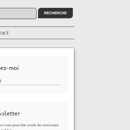
TACT
vez-moi
S
sletter
z-vous pour être averti des nouveaux