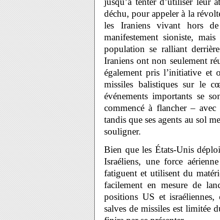
jusqu’à tenter d’utiliser leur 
déchu, pour appeler à la révolt
les Iraniens vivant hors d
manifestement sioniste, mais 
population se ralliant derriè
Iraniens ont non seulement réus
également pris l’initiative e
missiles balistiques sur le c
événements importants se sont
commencé à flancher – avec l
tandis que ses agents au sol me
souligner.
Bien que les États-Unis déploi
Israéliens, une force aérien
fatiguent et utilisent du matér
facilement en mesure de lan
positions US et israéliennes,
salves de missiles est limitée 