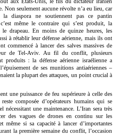
atout aux États-Unis, le fils du dictateur iranien
e. Non seulement aucune révolte n’a eu lieu, car
e la diaspora ne soutiennent pas ce pantin
c’est même le contraire qui s’est produit, la
re le drapeau. En moins de quinze heures, les
si à rétablir leur défense aérienne, mais ils ont
t ont commencé à lancer des salves massives de
œur de Tel-Aviv. Au fil du conflit, plusieurs
 produits : la défense aérienne israélienne a
’épuisement de ses munitions antiaériennes –
naient la plupart des attaques, un point crucial à
ent une puissance de feu supérieure à celle des
ne reste composée d’opérateurs humains qui se
iel nécessitant une maintenance. L’Iran sera très
cer des vagues de drones en continu sur les
 et même si sa capacité à lancer d’importantes
durant la première semaine du conflit, l’occasion