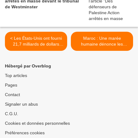
arrêtés en masse devant le tribunal
de Westminster
< Les États-Unis ont fourni
Maroc : Une marée
21,7 milliards de dollars
humaine dénonce les
d’aide militaire à Israël en
massacres à Gaza et la
deux ans
normalisation avec Israël >
Hébergé par Overblog
Top articles
Pages
Contact
Signaler un abus
C.G.U.
Cookies et données personnelles
Préférences cookies