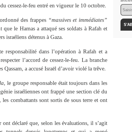
article
 du cessez-le-feu entré en vigueur le 10 octobre.
Email
r ordonné des frappes
“massives et immédiates”
t que le Hamas a attaqué ses soldats à Rafah et
ers israéliens détenus à Gaza.
e responsabilité dans l’opération à Rafah et a
specter l’accord de cessez-le-feu. La branche
s Qassam, a accusé Israël d’avoir violé la trêve.
la
, le groupe responsable était toujours dans les
génie israéliennes ont frappé une section clé du
 les combattants sont sortis de sous terre et ont
ont déclaré que, selon les évaluations, il s’agit
les tunnels depuis longtemps et qui a mené