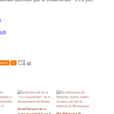
k
eech
epost
0
Israël fait part de sa
Des défenseurs de
“vive inquiétude” sur le