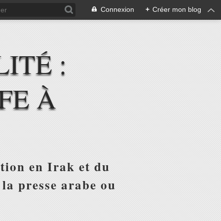
Connexion
+
Créer mon blog
ITÉ :
FE À
tion en Irak et du
 la presse arabe ou