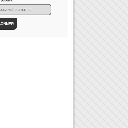
s publiés.