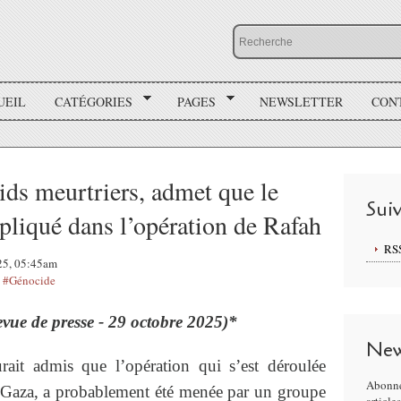
UEIL
CATÉGORIES
PAGES
NEWSLETTER
CON
ids meurtriers, admet que le
Sui
pliqué dans l’opération de Rafah
RS
025, 05:45am
,
#Génocide
evue de presse - 29 octobre 2025)*
New
rait admis que l’opération qui s’est déroulée
Abonne
 Gaza, a probablement été menée par un groupe