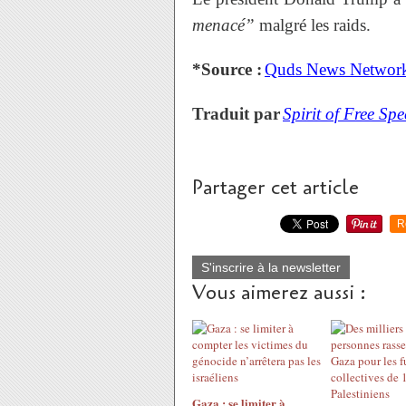
menacé”
malgré les raids.
*Source :
Quds News Networ
Traduit par
Spirit of Free Sp
Partager cet article
R
S'inscrire à la newsletter
Vous aimerez aussi :
Gaza : se limiter à