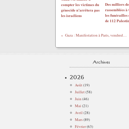
Des milliers d
compter les victimes du
rassemblées à
génocide n’arrêtera pas
les funérailles 
les israéliens
de 112 Palesti
Gaza : Manifestation à Paris, vendredi 31 octobre
Archives
2026
Août
(19)
Juillet
(58)
Juin
(46)
Mai
(21)
Avril
(28)
Mars
(89)
Février
(63)