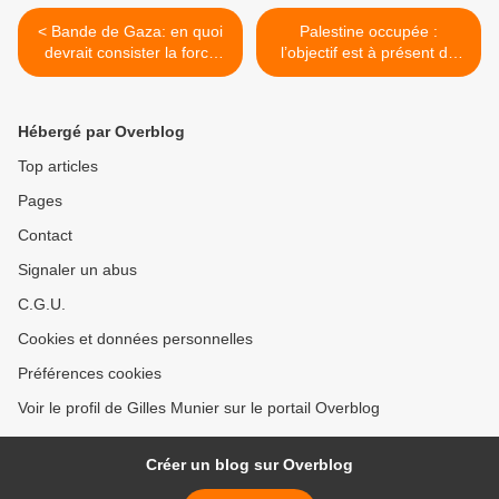
< Bande de Gaza: en quoi
Palestine occupée :
devrait consister la force
l’objectif est à présent de
internationale de
liquider toute manifestation
stabilisation
de résistance >
Hébergé par Overblog
Top articles
Pages
Contact
Signaler un abus
C.G.U.
Cookies et données personnelles
Préférences cookies
Voir le profil de Gilles Munier sur le portail Overblog
Créer un blog sur Overblog