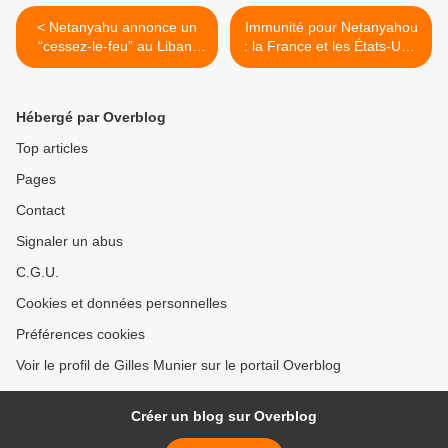
< Netanyahu annonce un
Immunité pour Netanyahou
“cessez-le-feu” au Liban.
: la France et les États-Unis
Doutes et mécontentement
donnent un blanc-seing à
dans les médias et chez les
Israël pour terminer le
colons. Le Hezbollah doute
travail à Gaza >
Hébergé par Overblog
de son engagement.
Top articles
Pages
Contact
Signaler un abus
C.G.U.
Cookies et données personnelles
Préférences cookies
Voir le profil de Gilles Munier sur le portail Overblog
Créer un blog sur Overblog