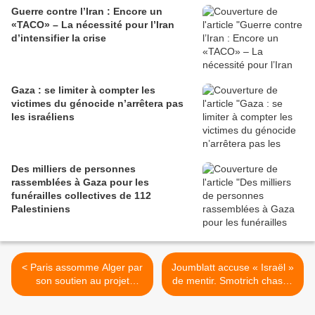
Guerre contre l’Iran : Encore un
«TACO» – La nécessité pour l’Iran
d’intensifier la crise
Gaza : se limiter à compter les
victimes du génocide n’arrêtera pas
les israéliens
Des milliers de personnes
rassemblées à Gaza pour les
funérailles collectives de 112
Palestiniens
< Paris assomme Alger par
Joumblatt accuse « Israël »
son soutien au projet
de mentir. Smotrich chassé
d’autonomie du Sahara
de Majdal Chams « Va-t-en
sous souveraineté
d’ici criminel» >