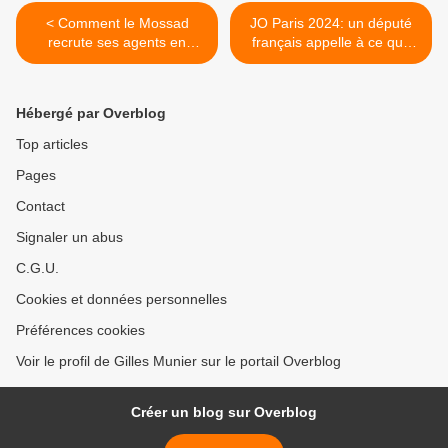
< Comment le Mossad
JO Paris 2024: un député
recrute ses agents en
français appelle à ce que
Turquie
les athlètes israéliens
concourent sous bannière
neutre >
Hébergé par Overblog
Top articles
Pages
Contact
Signaler un abus
C.G.U.
Cookies et données personnelles
Préférences cookies
Voir le profil de Gilles Munier sur le portail Overblog
Créer un blog sur Overblog