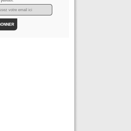
s publiés.