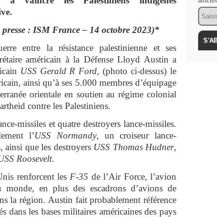
t à vaincre les Palestiniens indigènes
article
Email
ive.
 presse : ISM France – 14 octobre 2023)*
re entre la résistance palestinienne et ses
ecrétaire américain à la Défense Lloyd Austin a
icain
USS Gerald R Ford,
(photo ci-dessus) le
ricain, ainsi qu’à ses 5.000 membres d’équipage
erranée orientale en soutien au régime colonial
rtheid contre les Palestiniens.
nce-missiles et quatre destroyers lance-missiles.
lement l’
USS Normandy
, un croiseur lance-
, ainsi que les destroyers
USS Thomas Hudner
,
USS Roosevelt
.
Unis renforcent les
F-35
de l’Air Force, l’avion
u monde, en plus des escadrons d’avions de
s la région. Austin fait probablement référence
s dans les bases militaires américaines des pays