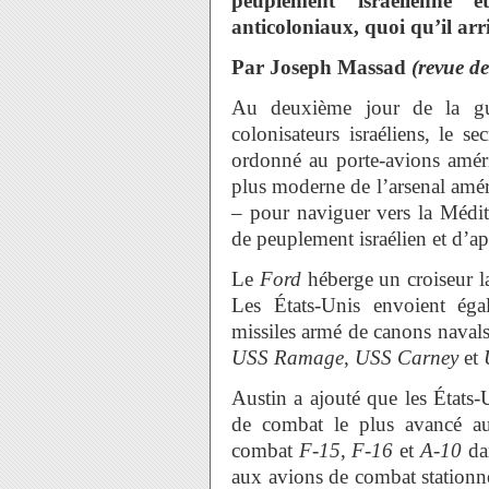
peuplement israélienne e
anticoloniaux, quoi qu’il arr
Par Joseph Massad
(revue de
Au deuxième jour de la guer
colonisateurs israéliens, le s
ordonné au porte-avions amér
plus moderne de l’arsenal amé
– pour naviguer vers la Médit
de peuplement israélien et d’apa
Le
Ford
héberge un croiseur la
Les États-Unis envoient éga
missiles armé de canons navals
USS Ramage
,
USS Carney
et
Austin a ajouté que les États-
de combat le plus avancé a
combat
F-15
,
F-16
et
A-10
dan
aux avions de combat stationné