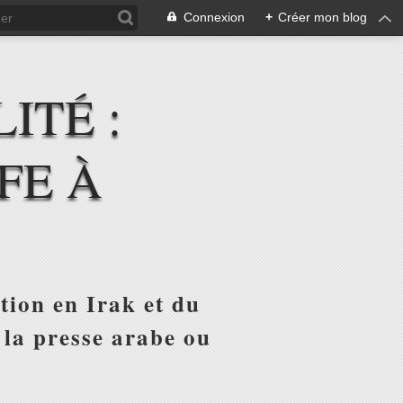
Connexion
+
Créer mon blog
ITÉ :
FE À
tion en Irak et du
 la presse arabe ou