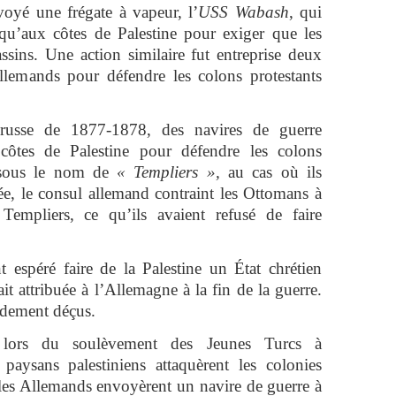
voyé une frégate à vapeur, l’
USS Wabash
, qui
usqu’aux côtes de Palestine pour exiger que les
ssins. Une action similaire fut entreprise deux
llemands pour défendre les colons protestants
-russe de 1877-1878, des navires de guerre
 côtes de Palestine pour défendre les colons
s sous le nom de
« Templiers »,
au cas où ils
lée, le consul allemand contraint les Ottomans à
 Templiers, ce qu’ils avaient refusé de faire
t espéré faire de la Palestine un État chrétien
ait attribuée à l’Allemagne à la fin de la guerre.
andement déçus.
, lors du soulèvement des Jeunes Turcs à
paysans palestiniens attaquèrent les colonies
 les Allemands envoyèrent un navire de guerre à