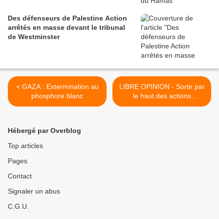
Des défenseurs de Palestine Action
arrêtés en masse devant le tribunal
de Westminster
< GAZA : Extermination au
LIBRE OPINION - Sortir par
phosphore blanc
le haut des actions
terroristes depuis 1948,
vers une paix juste et
acceptable, qui reste
Hébergé par Overblog
possible >
Top articles
Pages
Contact
Signaler un abus
C.G.U.