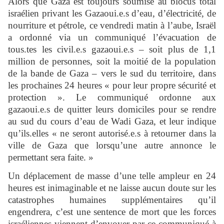
Alors que Gaza est toujours soumise au blocus total
israélien privant les Gazaoui.e.s d’eau, d’électricité, de
nourriture et pétrole, ce vendredi matin à l’aube, Israël
a ordonné via un communiqué l’évacuation de
tous.tes les civil.e.s gazaoui.e.s – soit plus de 1,1
million de personnes, soit la moitié de la population
de la bande de Gaza – vers le sud du territoire, dans
les prochaines 24 heures « pour leur propre sécurité et
protection ». Le communiqué ordonne aux
gazaoui.e.s de quitter leurs domiciles pour se rendre
au sud du cours d’eau de Wadi Gaza, et leur indique
qu’ils.elles « ne seront autorisé.e.s à retourner dans la
ville de Gaza que lorsqu’une autre annonce le
permettant sera faite. »
Un déplacement de masse d’une telle ampleur en 24
heures est inimaginable et ne laisse aucun doute sur les
catastrophes humaines supplémentaires qu’il
engendrera, c’est une sentence de mort que les forces
israéliennes viennent d’envoyer par ce communiqué à