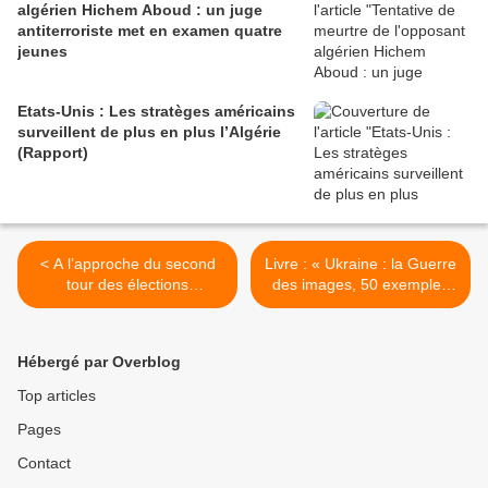
algérien Hichem Aboud : un juge
antiterroriste met en examen quatre
jeunes
Etats-Unis : Les stratèges américains
surveillent de plus en plus l’Algérie
(Rapport)
< A l’approche du second
Livre : « Ukraine : la Guerre
tour des élections
des images, 50 exemples
présidentielles turques, les
de désinformation » par
candidats rivalisent pour
Michel Collon >
obtenir des votes.
Hébergé par Overblog
Top articles
Pages
Contact