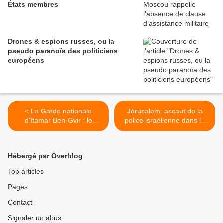
États membres
Drones & espions russes, ou la
pseudo paranoïa des politiciens
européens
< La Garde nationale
Jérusalem: assaut de la
d’Itamar Ben-Gvir : le
police israélienne dans la
recours aux milices.
mosquée Al-Aqsa >
Menaces pour les
Palestiniens …et les
Hébergé par Overblog
Israéliens récalcitrants
Top articles
Pages
Contact
Signaler un abus