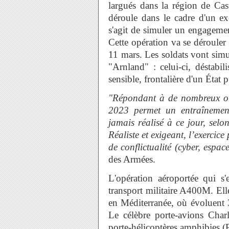
largués dans la région de Cas
déroule dans le cadre d'un ex
s'agit de simuler un engagemen
Cette opération va se dérouler 
11 mars. Les soldats vont sim
"Arnland" : celui-ci, déstabil
sensible, frontalière d'un État p
"Répondant à de nombreux ob
2023 permet un entraînement
jamais réalisé à ce jour, selo
Réaliste et exigeant, l’exercic
de conflictualité (cyber, espac
des Armées.
L'opération aéroportée qui s
transport militaire A400M. Elle
en Méditerranée, où évoluent 
Le célèbre porte-avions Char
porte-hélicoptères amphibies 