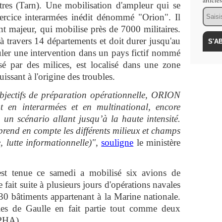
article
tres (Tarn). Une mobilisation d'ampleur qui se
Email
ercice interarmées inédit dénommé "Orion". Il
t majeur, qui mobilise près de 7000 militaires.
à travers 14 départements et doit durer jusqu'au
uler une intervention dans un pays fictif nommé
isé par des milices, est localisé dans une zone
uissant à l'origine des troubles.
jectifs de préparation opérationnelle, ORION
 en interarmées et en multinational, encore
n un scénario allant jusqu’à la haute intensité.
e prend en compte les différents milieux et champs
e, lutte informationnelle)"
,
souligne
le ministère
'est tenue ce samedi a mobilisé six avions de
 fait suite à plusieurs jours d'opérations navales
30 bâtiments appartenant à la Marine nationale.
les de Gaulle en fait partie tout comme deux
(PHA).