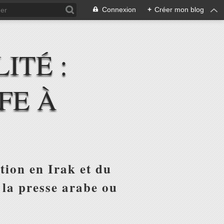
Connexion
+
Créer mon blog
ITÉ :
FE À
tion en Irak et du
 la presse arabe ou