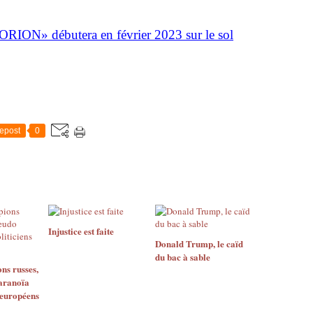
ORION» débutera en février 2023 sur le sol
epost
0
Injustice est faite
Donald Trump, le caïd
du bac à sable
ns russes,
aranoïa
 européens