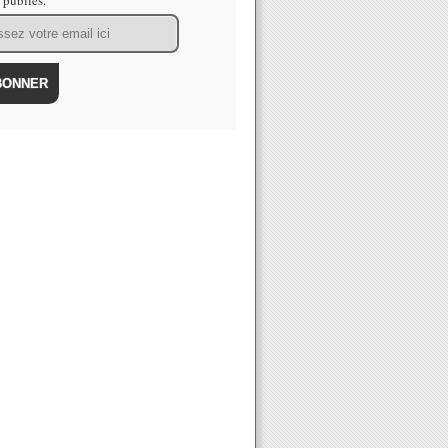
s publiés.