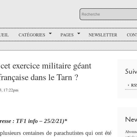
UEIL
CATÉGORIES
PAGES
NEWSLETTER
CON
cet exercice militaire géant
Sui
française dans le Tarn ?
RS
23, 17:22pm
New
resse : TF1 info – 25/2/21)*
Abonne
plusieurs centaines de parachutistes qui ont été