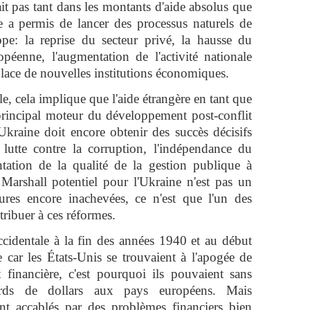
it pas tant dans les montants d'aide absolus que
 a permis de lancer des processus naturels de
pe: la reprise du secteur privé, la hausse du
éenne, l'augmentation de l'activité nationale
 place de nouvelles institutions économiques.
lle, cela implique que l'aide étrangère en tant que
e principal moteur du développement post-conflit
Ukraine doit encore obtenir des succès décisifs
 lutte contre la corruption, l'indépendance du
ntation de la qualité de la gestion publique à
 Marshall potentiel pour l'Ukraine n'est pas un
eures encore inachevées, ce n'est que l'un des
tribuer à ces réformes.
cidentale à la fin des années 1940 et au début
 car les États-Unis se trouvaient à l'apogée de
financière, c'est pourquoi ils pouvaient sans
ards de dollars aux pays européens. Mais
ont accablés par des problèmes financiers bien