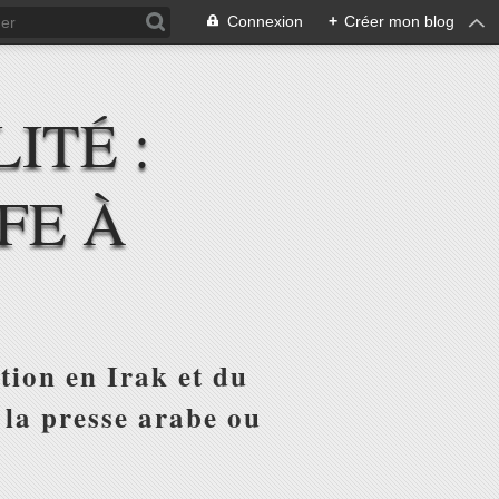
Connexion
+
Créer mon blog
ITÉ :
FE À
tion en Irak et du
 la presse arabe ou