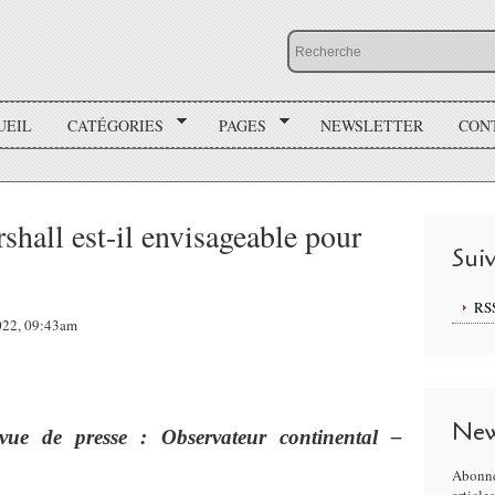
UEIL
CATÉGORIES
PAGES
NEWSLETTER
CON
hall est-il envisageable pour
Sui
RS
2022, 09:43am
New
vue de presse : Observateur continental –
Abonne