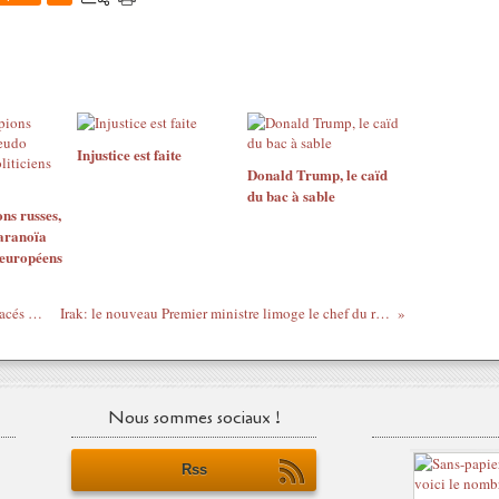
Injustice est faite
Donald Trump, le caïd
du bac à sable
ns russes,
aranoïa
 européens
Moyen-Orient : Vers des millions de déplacés climatiques ?
Irak: le nouveau Premier ministre limoge le chef du renseignement
Nous sommes sociaux !
Rss