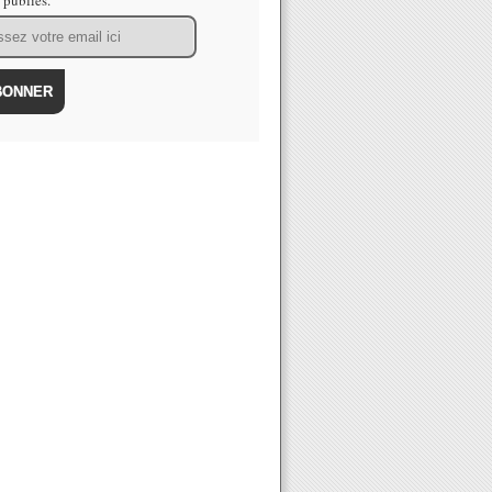
s publiés.