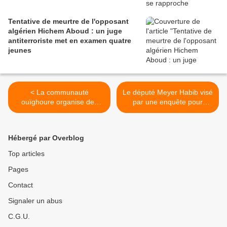
Tentative de meurtre de l'opposant
algérien Hichem Aboud : un juge
antiterroriste met en examen quatre
jeunes
< La communauté
Le député Meyer Habib visé
ouïghoure organise des
par une enquête pour
manifestations en Turquie
"détournements de fonds
contre le gouvernement
publics" >
chinois
Hébergé par Overblog
Top articles
Pages
Contact
Signaler un abus
C.G.U.