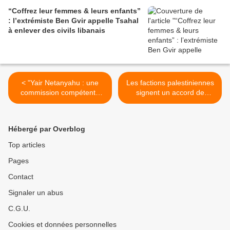
“Coffrez leur femmes & leurs enfants”
: l’extrémiste Ben Gvir appelle Tsahal
à enlever des civils libanais
< "Yair Netanyahu : une
Les factions palestiniennes
commission compétente
signent un accord de
doit enquêter sur les
réconciliation en Algérie >
fréquents déplacements de
Lapid à Paris"
Hébergé par Overblog
Top articles
Pages
Contact
Signaler un abus
C.G.U.
Cookies et données personnelles