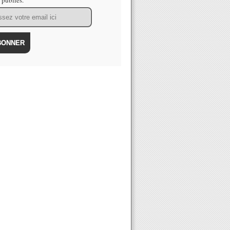
s publiés.