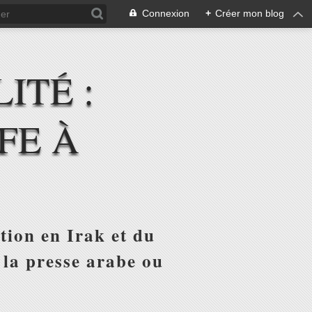
Connexion
+
Créer mon blog
ITÉ :
FE À
tion en Irak et du
 la presse arabe ou