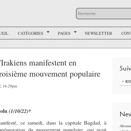
UEIL
CATÉGORIES
PAGES
NEWSLETTER
CON
d'Irakiens manifestent en
Sui
roisième mouvement populaire
RS
22, 16:29pm
dolu
(1/10/22)*
New
anifesté, ce samedi, dans la capitale Bagdad, à
Abonne
mmémoration du mouvement populaire, qui avait