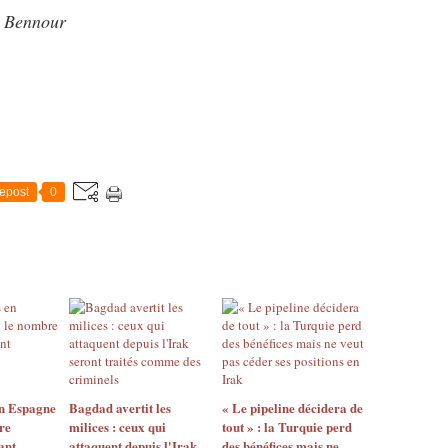
r Bennour
epost
0
en Espagne
Bagdad avertit les
« Le pipeline décidera de
re
milices : ceux qui
tout » : la Turquie perd
ant
attaquent depuis l'Irak
des bénéfices mais ne