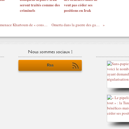
seront traités comme des
veut pas céder ses
criminels
positions en Irak
Base russe au Soudan: l’ambassadeur US menace Khartoum de « conséquences »
Omerta dans la guerre des gangsters
Nous sommes sociaux !
Rss