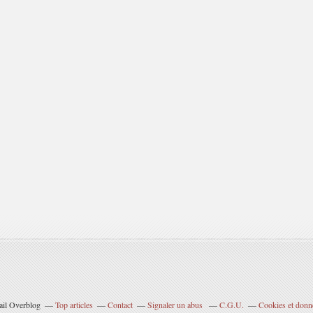
tail Overblog
Top articles
Contact
Signaler un abus
C.G.U.
Cookies et donn