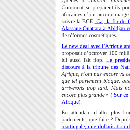
Quelles «
solutions audacie
Comment se préparent-ils pour
africaines n’ont aucune marge
suivre la BCE.
Car, la fin du
Alassane Ouattara à Abidjan 
de réformes cosmétiques.
Le new deal avec l’Afrique 
proposait d’octroyer 100 millia
lui aussi fait flop.
Le préside
discours à la tribune des Nat
Afrique, n'ont pas encore vu c
que tel parlement bloque, que
arriverons trop tard. Mais no
encore plus grande.
» (
Sur ce s
Afrique
).
En attendant d’aller plus lo
parlements, que faire ? Depu
martingale, une dollarisation 