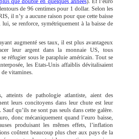
 plus que doublé en quelques années
). Et l’euro
alentours de 96 centimes pour 1 dollar. Selon les
RIS, il n’y a aucune raison pour que cette baisse
 lui, se renforce, symétriquement à la baisse de
ayant augmenté ses taux, il est plus avantageux
lacer leur argent dans la monnaie US, tous
e réfugier sous le parapluie américain. Tout se
erposée, les Etats-Unis affaiblis dévitalisaient
 de vitamines.
 atteints de pathologie atlantiste, aient des
înent leurs concitoyens dans leur chute est leur
s. Sauf qu’ils ne sont pas seuls dans cette galère.
euro, donc mécaniquement quand l’euro baisse,
ses produisant les mêmes effets, l’inflation
tions coûtent beaucoup plus cher aux pays de la