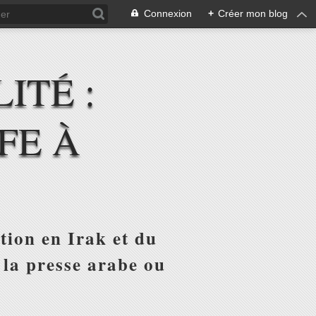
Connexion
+
Créer mon blog
ITÉ :
FE À
tion en Irak et du
 la presse arabe ou