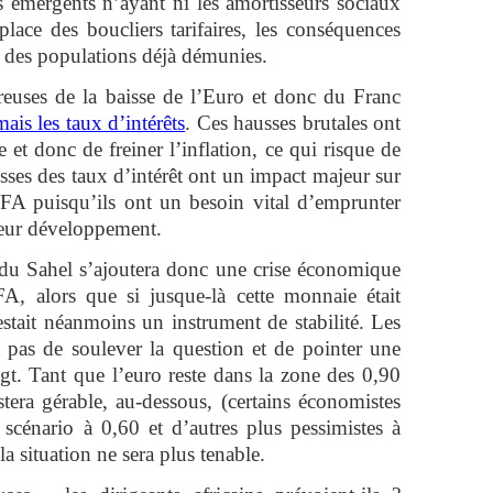
émergents n’ayant ni les amortisseurs sociaux
place des boucliers tarifaires, les conséquences
r des populations déjà démunies.
reuses de la baisse de l’Euro et donc du Franc
is les taux d’intérêts
. Ces hausses brutales ont
 et donc de freiner l’inflation, ce qui risque de
sses des taux d’intérêt ont un impact majeur sur
FA puisqu’ils ont un besoin vital d’emprunter
 leur développement.
s du Sahel s’ajoutera donc une crise économique
A, alors que si jusque-là cette monnaie était
estait néanmoins un instrument de stabilité. Les
 pas de soulever la question et de pointer une
gt. Tant que l’euro reste dans la zone des 0,90
stera gérable, au-dessous, (certains économistes
 scénario à 0,60 et d’autres plus pessimistes à
 la situation ne sera plus tenable.