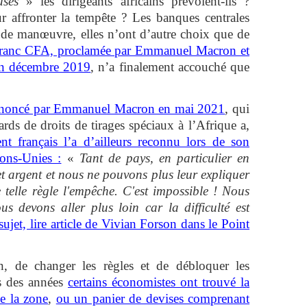
uses
» les dirigeants africains prévoient-ils ?
 affronter la tempête ? Les banques centrales
 de manœuvre, elles n’ont d’autre choix que de
 franc CFA, proclamée par Emmanuel Macron et
en décembre 2019
, n’a finalement accouché que
annoncé par Emmanuel Macron en mai 2021
, qui
rds de droits de tirages spéciaux à l’Afrique a,
nt français l’a d’ailleurs reconnu lors de son
ions-Unies :
«
Tant de pays, en particulier en
et argent et nous ne pouvons plus leur expliquer
 telle règle l'empêche. C'est impossible ! Nous
us devons aller plus loin car la difficulté est
ujet, lire article de Vivian Forson dans le Point
in, de changer les règles et de débloquer les
is des années
certains économistes ont trouvé la
de la zone
,
ou un panier de devises comprenant