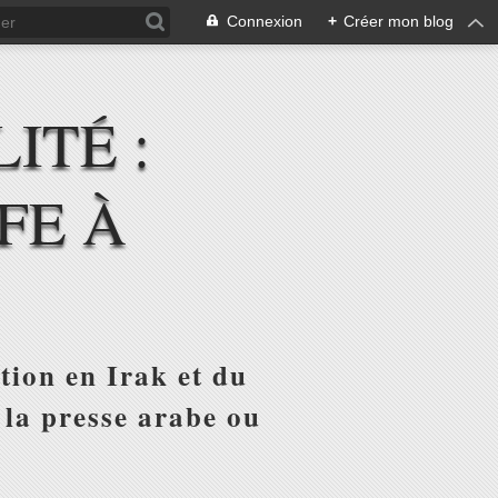
Connexion
+
Créer mon blog
ITÉ :
FE À
tion en Irak et du
 la presse arabe ou