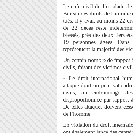
Le coût civil de l’escalade d
Bureau des droits de l'homme d
tués, il y avait au moins 22 ci
de 22 décès reste indétermi
blessés, près des deux tiers ét
19 personnes âgées. Dans u
représentent la majorité des vic
Un certain nombre de frappes i
civils, faisant des victimes civ
« Le droit international human
attaque dont on peut s'attendre
civils, ou endommage des 
disproportionnée par rapport à 
De telles attaques doivent ces
de l’homme.
En violation du droit internati
ont également lancé des centain