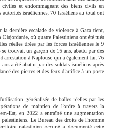
s civiles et endommageant des biens civils en
 autorités israéliennes, 70 Israéliens au total ont
r la dernière escalade de violence à Gaza tient,
en Cisjordanie, où quatre Palestiniens ont été tués
les réelles tirées par les forces israéliennes le 9
 se trouvait un garçon de 16 ans, abattu par des
d d'arrestation à Naplouse qui a également fait 76
ans a été abattu par des soldats israéliens après
lancé des pierres et des feux d'artifice à un poste
tilisation généralisée de balles réelles par les
opérations de maintien de l'ordre à travers la
alem-Est, en 2022 a entraîné une augmentation
palestiniens. Le Bureau des droits de l'homme
rritoire palestinien occupé a documenté cette