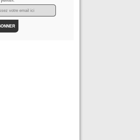
s publiés.