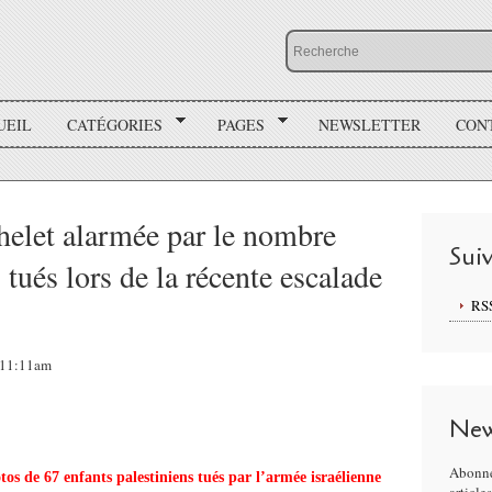
UEIL
CATÉGORIES
PAGES
NEWSLETTER
CON
elet alarmée par le nombre
Sui
 tués lors de la récente escalade
RS
, 11:11am
New
Abonne
os de 67 enfants palestiniens tués par l’armée israélienne