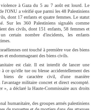
e violence à Gaza du 5 au 7 août est lourd. Le
e l'ONU a vérifié que parmi les 48 Palestiniens
vils, dont 17 enfants et quatre femmes. Le statut
né. Sur les 360 Palestiniens signalés comme
aient des civils, dont 151 enfants, 58 femmes et
n certain nombre d'incidents, les enfants
times.
sraéliennes ont touché à première vue des biens
iles et endommageant des biens civils.
itaire est clair. Il est interdit de lancer une
 à ce qu'elle tue ou blesse accidentellement des
biens de caractère civil, d'une manière
l'avantage militaire concret et direct escompté.
ser », a déclaré la Haute-Commissaire aux droits
onal humanitaire, des groupes armés palestiniens
es de roquettes et de mortiers dans des attaques