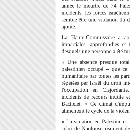
année le meurtre de 74 Pale
incidents, les forces israélien
semble être une violation du dr
ajouté.
La Haute-Commissaire a app
impartiales, approfondies et 
desquels une personne a été tu
« Une absence presque totale 
palestinien occupé – que ce s
humanitaire par toutes les part
répétées par Israël du droit in
l'occupation en Cisjordani
incidents de recours inutile 
Bachelet. « Ce climat d'impun
alimentent le cycle de la violen
« La situation en Palestine e
celui de Naplouse risquent de