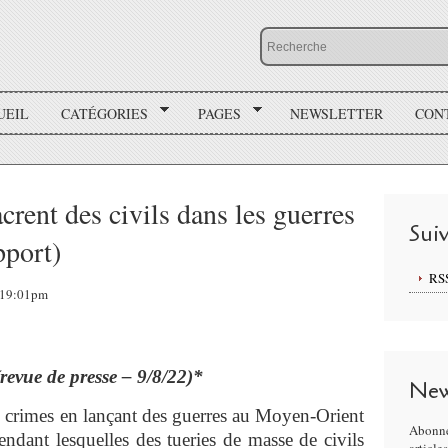
UEIL
CATÉGORIES
PAGES
NEWSLETTER
CON
rent des civils dans les guerres
Sui
pport)
RS
, 19:01pm
(revue de presse – 9/8/22)*
New
 crimes en lançant des guerres au Moyen-Orient
Abonne
endant lesquelles des tueries de masse de civils