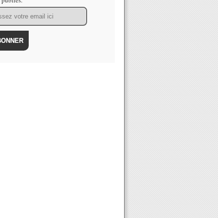
s publiés.