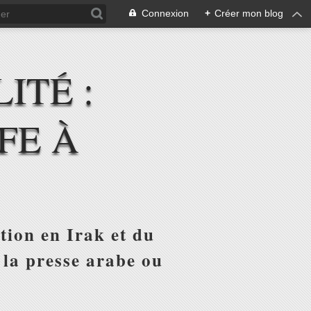
Connexion
+
Créer mon blog
ITÉ :
FE À
tion en Irak et du
 la presse arabe ou