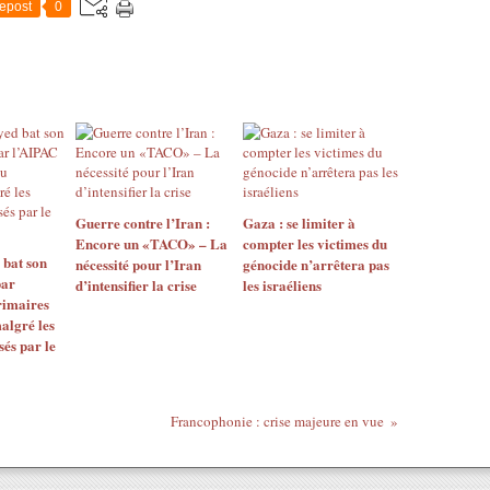
epost
0
Guerre contre l’Iran :
Gaza : se limiter à
Encore un «TACO» – La
compter les victimes du
 bat son
nécessité pour l’Iran
génocide n’arrêtera pas
par
d’intensifier la crise
les israéliens
rimaires
algré les
sés par le
Francophonie : crise majeure en vue