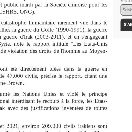
article
t publié mardi par la Société chinoise pour les
Email
e (CSHRS, ONG).
 catastrophe humanitaire rarement vue dans le
lliés la guerre du Golfe (1990-1991), la guerre
 guerre d'Irak (2003-2011), et en s'engageant
rie, note le rapport intitulé "Les Etats-Unis
 de violation des droits de l'homme au Moyen-
nt été directement tuées dans la guerre en
e 47.000 civils, précise le rapport, citant une
aine Brown.
rné les Nations Unies et violé le principe
nal interdisant le recours à la force, les Etats-
ak avec des justifications inventées de toutes
et 2021, environ 209.000 civils irakiens sont