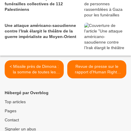
funérailles collectives de 112
Palestiniens
Une attaque américano-saoudienne
contre l’Irak élargit le théâtre de la
guerre impérialiste au Moyen-Orient
< Missile près de Dimona :
Revue de presse sur le
la somme de toutes les
rapport d’Human Rights
peurs pour Israël, l’axe de
Watch sur l’apartheid
la Résistance prêt à la
israélien >
guerre
Hébergé par Overblog
Top articles
Pages
Contact
Signaler un abus