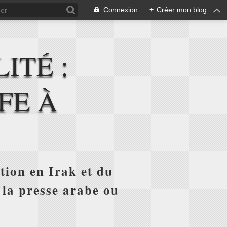
Connexion
+
Créer mon blog
ITÉ :
FE À
tion en Irak et du
 la presse arabe ou