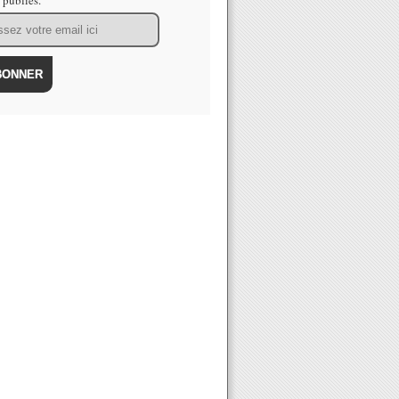
s publiés.