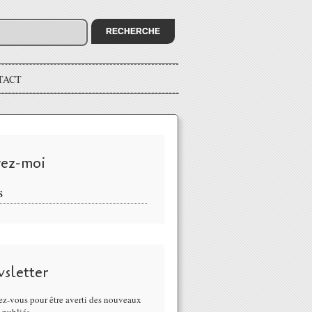
TACT
vez-moi
S
sletter
z-vous pour être averti des nouveaux