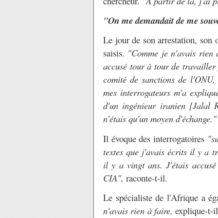
chercheur.
"À partir de là, j'ai p
"On me demandait de me souvenir
Le jour de son arrestation, son 
saisis.
"Comme je n'avais rien à
accusé tour à tour de travailler
comité de sanctions de l'ONU, s
mes interrogateurs m'a expliqué
d'un ingénieur iranien [Jalal 
n'étais qu'un moyen d'échange."
Il évoque des interrogatoires
"su
textes que j'avais écrits il y a 
il y a vingt ans. J'étais accusé
CIA",
raconte-t-il.
Le spécialiste de l'Afrique a é
n'avais rien à faire,
explique-t-i