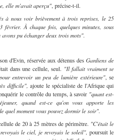
e, elle m'avait aperçu"
, précise-t-il.
s à nous voir brièvement à trois reprises, le 25
3 février. À chaque fois, quelques minutes, sous
s avons pu échanger deux trois mots".
ison d'Evin, réservée aux détenus des
Gardiens de
tait dans une cellule, seul.
"Il fallait vraiment se
 pour entrevoir un peu de lumière extérieure"
, se
ès difficile",
ajoute le spécialiste de l'Afrique qui
onquérir le contrôle du temps, à savoir
"quant est-
déjeuner, quand est-ce qu'on vous apporte les
de quel moment vous pouvez dormir le soir".
 cellule de 20 à 25 mètres de périmètre.
"C'était le
evoyais le ciel, je revoyais le soleil",
poursuit le