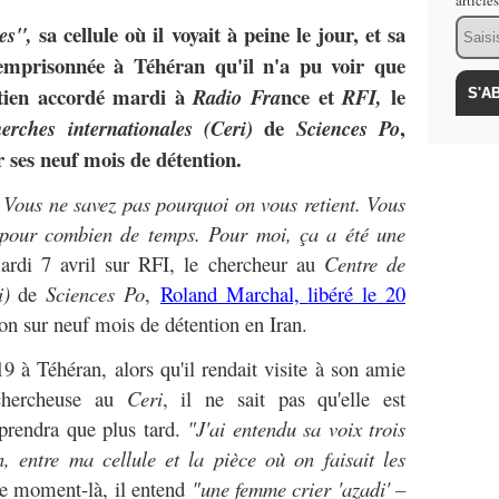
article
Email
sa cellule où il voyait à peine le jour, et sa
es",
emprisonnée à Téhéran qu'il n'a pu voir que
tien accordé mardi à
nce et
le
Radio Fra
RFI,
de
,
erches internationales (Ceri)
Sciences Po
 ses neuf mois de détention.
. Vous ne savez pas pourquoi on vous retient. Vous
pour combien de temps. Pour moi, ça a été une
ardi 7 avril sur RFI, le chercheur au
Centre de
i)
de
Sciences Po
,
Roland Marchal,
libéré le 20
on sur neuf mois de détention en Iran.
19 à Téhéran, alors qu'il rendait visite à son amie
chercheuse au
Ceri
, il ne sait pas qu'elle est
mprendra que plus tard.
"J'ai entendu sa voix trois
, entre ma cellule et la pièce où on faisait les
ce moment-là, il entend
"une femme crier 'azadi' –