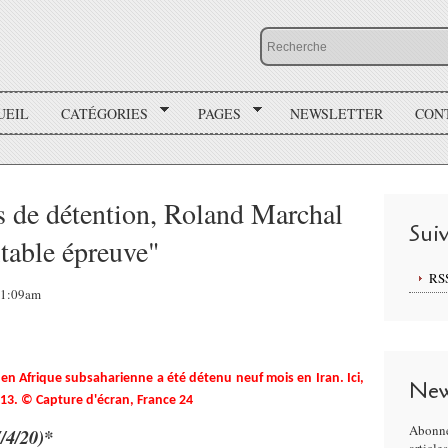
UEIL
CATÉGORIES
PAGES
NEWSLETTER
CON
is de détention, Roland Marchal
Sui
itable épreuve"
RS
 11:09am
 en Afrique subsaharienne a été détenu neuf mois en Iran. Ici,
New
013. © Capture d'écran, France 24
Abonne
7/4/20)*