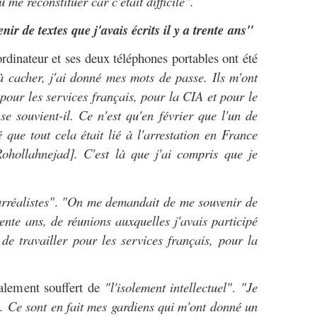
u me reconstituer car c'était difficile".
 de textes que j'avais écrits il y a trente ans"
ordinateur et ses deux téléphones portables ont été
 cacher, j'ai donné mes mots de passe. Ils m'ont
 pour les services français, pour la CIA et pour le
e souvient-il. Ce n'est qu'en février que l'un de
 que tout cela était lié à l'arrestation en France
Rohollahnejad]. C'est là que j'ai compris que je
rréalistes"
.
"On me demandait de me souvenir de
trente ans, de réunions auxquelles j'avais participé
 de travailler pour les services français, pour la
galement souffert de
"l'isolement intellectuel"
.
"Je
l
. Ce sont en fait mes gardiens qui m'ont donné un