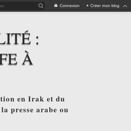
Connexion
+
Créer mon blog
ITÉ :
FE À
tion en Irak et du
 la presse arabe ou