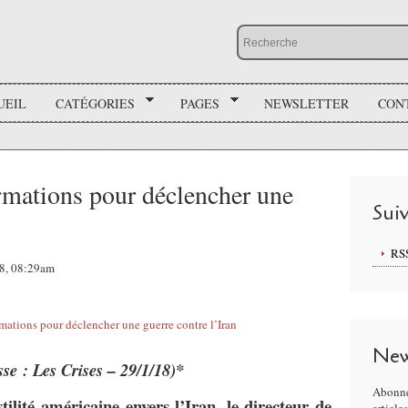
UEIL
CATÉGORIES
PAGES
NEWSLETTER
CON
ormations pour déclencher une
Sui
RS
18, 08:29am
New
sse : Les Crises – 29/1/18)*
Abonne
tilité américaine envers l’Iran, le directeur de