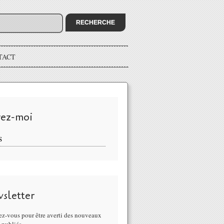
TACT
vez-moi
S
sletter
z-vous pour être averti des nouveaux