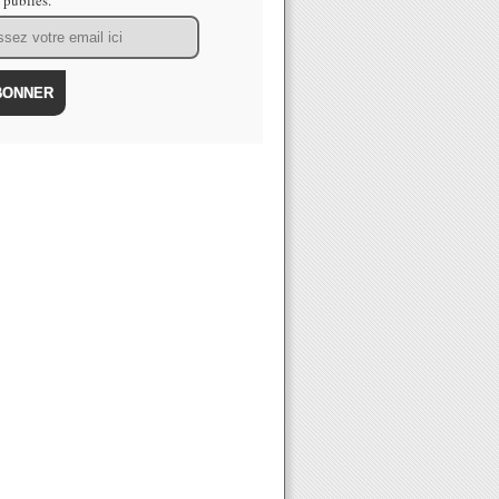
s publiés.