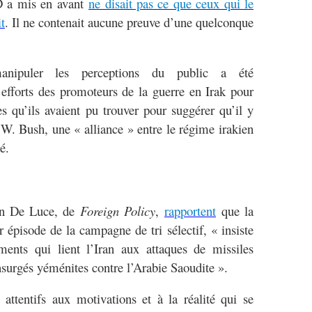
 a mis en avant
ne disait pas ce que ceux qui le
it
. Il ne contenait aucune preuve d’une quelconque
manipuler les perceptions du public a été
efforts des promoteurs de la guerre en Irak pour
es qu’ils avaient pu trouver pour suggérer qu’il y
 W. Bush, une « alliance » entre le régime irakien
é.
an De Luce, de
Foreign Policy
,
rapportent
que la
 épisode de la campagne de tri sélectif, « insiste
ements qui lient l’Iran aux attaques de missiles
insurgés yéménites contre l’Arabie Saoudite ».
ttentifs aux motivations et à la réalité qui se