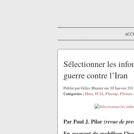
ACC
Sélectionner les inf
guerre contre l’Iran
Publié par Gilles Munier sur 30 Janvier 20
Catégories :
#Iran
,
#CIA
,
#Trump
,
#Yémen
Par Paul J. Pilar
(revue de pre
En essayant de mobiliser l’hos