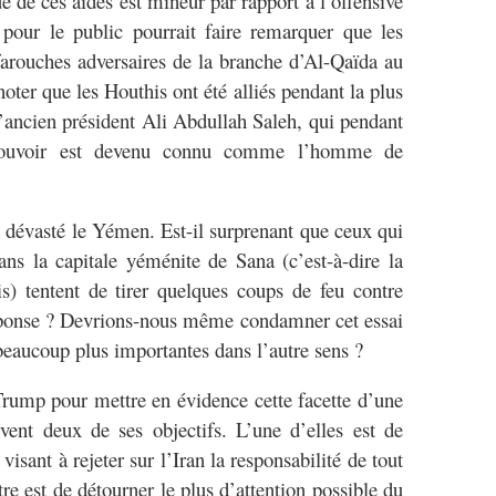
 de ces aides est mineur par rapport à l’offensive
 pour le public pourrait faire remarquer que les
farouches adversaires de la branche d’Al-Qaïda au
ter que les Houthis ont été alliés pendant la plus
l’ancien président Ali Abdullah Saleh, qui pendant
 pouvoir est devenu connu comme l’homme de
 dévasté le Yémen. Est-il surprenant que ceux qui
ns la capitale yéménite de Sana (c’est-à-dire la
is) tentent de tirer quelques coups de feu contre
réponse ? Devrions-nous même condamner cet essai
 beaucoup plus importantes dans l’autre sens ?
 Trump pour mettre en évidence cette facette d’une
vent deux de ses objectifs. L’une d’elles est de
sant à rejeter sur l’Iran la responsabilité de tout
e est de détourner le plus d’attention possible du