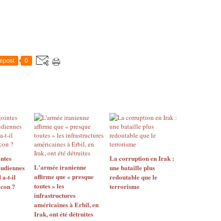
epost
0
ntes
La corruption en Irak :
L'armée iranienne
udiennes
une bataille plus
affirme que « presque
 a-t-il
redoutable que le
toutes » les
icon ?
terrorisme
infrastructures
américaines à Erbil, en
Irak, ont été détruites