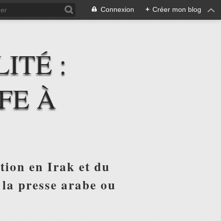
Connexion
+
Créer mon blog
ITÉ :
FE À
tion en Irak et du
 la presse arabe ou