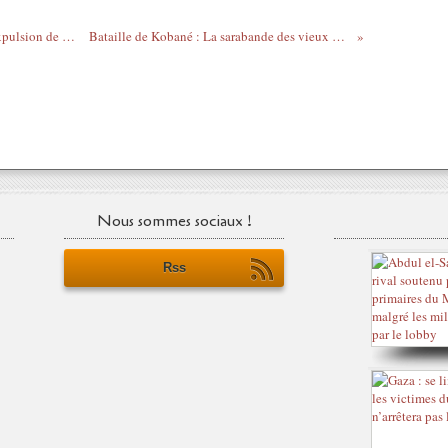
Le délire de l'équipe de BHL après son expulsion de Tunisie
Bataille de Kobané : La sarabande des vieux démons
Nous sommes sociaux !
Rss