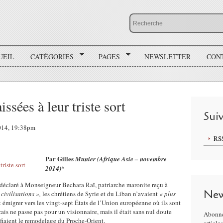
UEIL
CATÉGORIES
PAGES
NEWSLETTER
CON
issées à leur triste sort
Sui
2014, 19:38pm
RS
Par Gilles
Munier (Afrique Asie – novembre
2014)*
déclaré à Monseigneur Bechara Raï, patriarche maronite reçu à
New
civilisations »,
les chrétiens de Syrie et du Liban n’avaient
« plus
 émigrer vers les vingt-sept États de l’Union européenne où ils sont
ais ne passe pas pour un visionnaire, mais il était sans nul doute
Abonne
fiaient le remodelage du Proche-Orient.