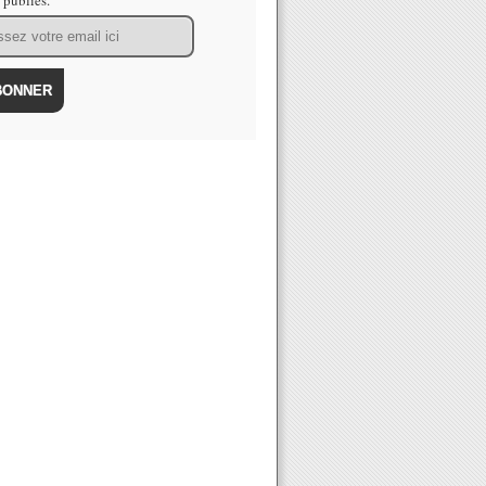
s publiés.