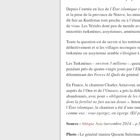
Depuis l’entrée en lice de l’
État islamique 
et la prise de la province de Ninive, les m
dû fuir au Kurdistan tout proche ou à l’étra
de visas. Les Yézidis dont peu de monde avai
minorités turkmènes, assyriennes, arménienne
Toute la question est de savoir si les territ
définitivement et si les villages reconquis su
turkmène ou assyrienne semble s’éloigner à
Les Turkmènes –
environ 3 millions
–, quas
pendant près de quatre-vingts jours par l’
EI
déterminant des
Forces Al-Quds
du général 
En France, le chanteur Charles Aznavour, a
auprès de l’Onu et de l’Unesco, a pris la déf
abandonnés, avec pour
« obligation de les 
dont la fertilité ne fait aucun doute ».
Inter
l’
État islamique
, le chanteur a été d’une ra
comme eux : vous égorgez, on égorge. Œil p
Source :
Afrique Asie
(novembre 2014 – p.
Photo :
Le général iranien Qassem Suleiman