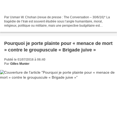
Par Usman W. Chohan (revue de presse : The Conversation – 30/6/16)* La
tragédie de l’Irak est souvent étudiée sous l’angle humanitaire, moral,
religieux, politique ou militaire, mais une perspective budgétaire est
rarement adoptée. Dans les démocraties...
Pourquoi je porte plainte pour « menace de mort
» contre le groupuscule « Brigade juive »
Publié le 01/07/2016 à 06:40
Par
Gilles Munier