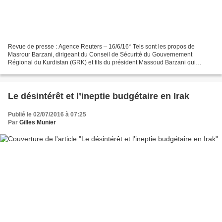
Revue de presse : Agence Reuters – 16/6/16* Tels sont les propos de
Masrour Barzani, dirigeant du Conseil de Sécurité du Gouvernement
Régional du Kurdistan (GRK) et fils du président Massoud Barzani qui
précise que l’Etat islamique défait, cette division...
Le désintérêt et l’ineptie budgétaire en Irak
Publié le 02/07/2016 à 07:25
Par
Gilles Munier