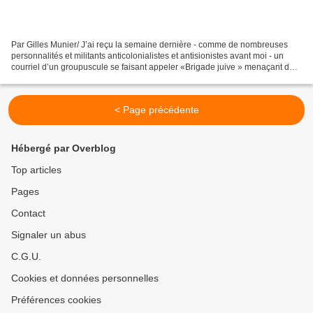
Par Gilles Munier/ J’ai reçu la semaine dernière - comme de nombreuses
personnalités et militants anticolonialistes et antisionistes avant moi - un
courriel d’un groupuscule se faisant appeler «Brigade juive » menaçant de
me «scalper» et de transformer...
< Page précédente
Hébergé par Overblog
Top articles
Pages
Contact
Signaler un abus
C.G.U.
Cookies et données personnelles
Préférences cookies