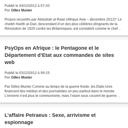
Publié le 04/12/2012 à 07:43
Par
Gilles Munier
Propos recueillis par Abdulilah al-Rawi (Afrique Asie – décembre 2012)* Le
cheikh Harith al-Dari, descendant d’un des plus célèbres dirigeants de la
Révolution de 1920 contre les Britanniques, est considéré comme le chef
spirituel de la résistance irakienne....
PsyOps en Afrique : le Pentagone et le
Département d’Etat aux commandes de sites
web
Publié le 03/12/2012 à 09:15
Par
Gilles Munier
Par Gilles Munier Comme au temps de la guerre froide, les Etats-Unis
financent des médias et des journalistes un peu partout dans le monde.
L’ennemi n’est plus le communisme, mais l’islam sous couvert de guerre
contre le terrorisme d’al-Qaïda. A la différence...
L’affaire Petraeus : Sexe, arrivisme et
espionnage