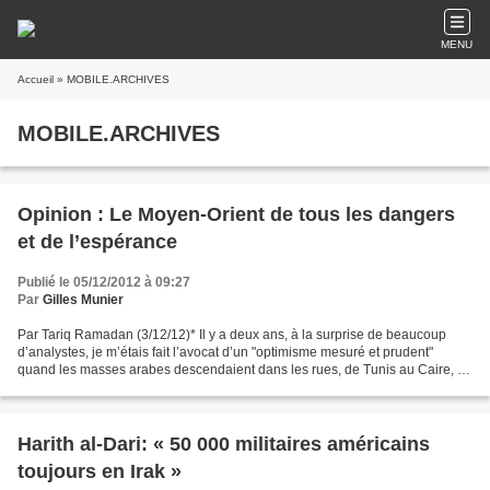
MENU
Accueil
» MOBILE.ARCHIVES
MOBILE.ARCHIVES
Opinion : Le Moyen-Orient de tous les dangers
et de l’espérance
Publié le 05/12/2012 à 09:27
Par
Gilles Munier
Par Tariq Ramadan (3/12/12)* Il y a deux ans, à la surprise de beaucoup
d’analystes, je m’étais fait l’avocat d’un "optimisme mesuré et prudent"
quand les masses arabes descendaient dans les rues, de Tunis au Caire, de
Benghazi à Damas ou à Sanaa. La...
Harith al-Dari: « 50 000 militaires américains
toujours en Irak »