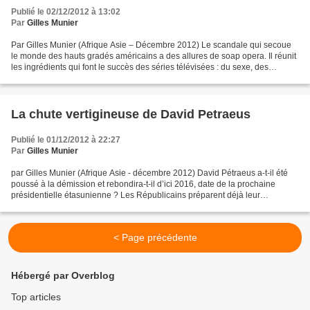
Publié le 02/12/2012 à 13:02
Par
Gilles Munier
Par Gilles Munier (Afrique Asie – Décembre 2012) Le scandale qui secoue
le monde des hauts gradés américains a des allures de soap opera. Il réunit
les ingrédients qui font le succès des séries télévisées : du sexe, des
arrivistes, des espions et espionnes,...
La chute vertigineuse de David Petraeus
Publié le 01/12/2012 à 22:27
Par
Gilles Munier
par Gilles Munier (Afrique Asie - décembre 2012) David Pétraeus a-t-il été
poussé à la démission et rebondira-t-il d’ici 2016, date de la prochaine
présidentielle étasunienne ? Les Républicains préparent déjà leur
revanche. Derrière la démission de David...
< Page précédente
Hébergé par Overblog
Top articles